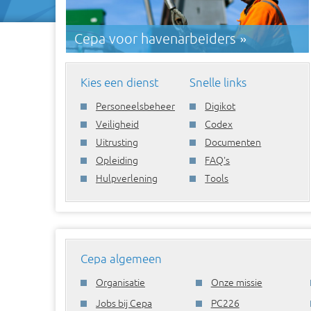
Cepa voor havenarbeiders »
Kies een dienst
Snelle links
Personeelsbeheer
Digikot
Veiligheid
Codex
Uitrusting
Documenten
Opleiding
FAQ's
Hulpverlening
Tools
Cepa algemeen
Organisatie
Onze missie
Jobs bij Cepa
PC226