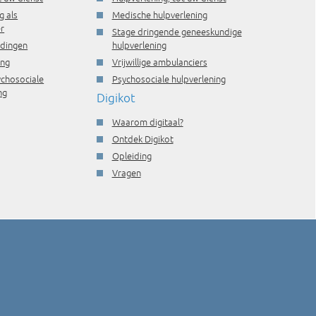
g als
Medische hulpverlening
r
Stage dringende geneeskundige
idingen
hulpverlening
ing
Vrijwillige ambulanciers
ychosociale
Psychosociale hulpverlening
ng
Digikot
Waarom digitaal?
Ontdek Digikot
Opleiding
Vragen