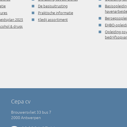
atie
De basisuitrusting
Basisopleidin
havenarbeide
dures
Praktische informatie
Beroepsople
gheidsplan 2025
Kledij assortiment
EHBO-opleid
lcohol & drugs
Opleiding ps
bedrijfsopva
Cepa cv
Brouwersvliet 33 bus 7
2000 Antwerpen