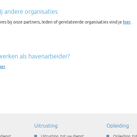
ij andere organisaties
res bij onze partners, leden of gerelateerde organisaties vind je
hier
.
 werken als havenarbeider?
ier
.
Uitrusting
Opleiding
 dienst
Uitrusting, tot uw dienst
Opleiding, to