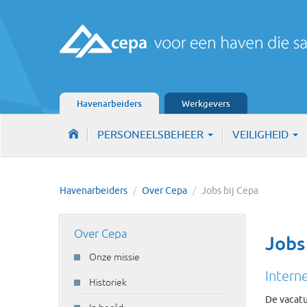
Havenarbeiders
Werkgevers
PERSONEELSBEHEER
VEILIGHEID
Havenarbeiders
/
Over Cepa
/
Jobs bij Cepa
Over Cepa
Jobs
Onze missie
Intern
Historiek
De vacatu