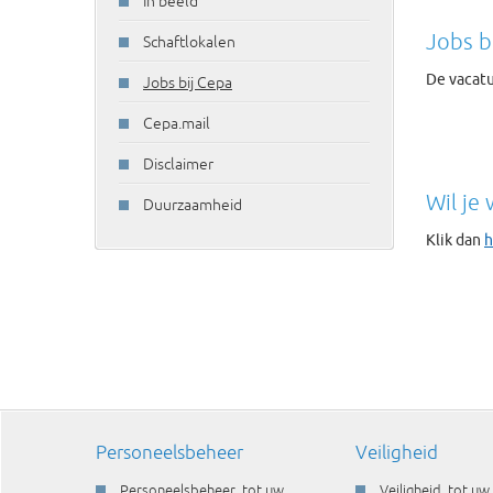
In beeld
Jobs b
Schaftlokalen
De vacatu
Jobs bij Cepa
Cepa.mail
Disclaimer
Wil je
Duurzaamheid
Klik dan
h
Personeelsbeheer
Veiligheid
Personeelsbeheer, tot uw
Veiligheid, tot uw