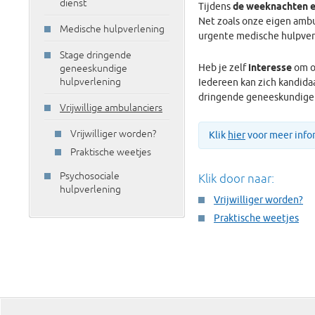
dienst
Tijdens
de weeknachten 
Net zoals onze eigen ambu
Medische hulpverlening
urgente medische hulpver
Stage dringende
Heb je zelf
interesse
om on
geneeskundige
hulpverlening
Iedereen kan zich kandidaa
dringende geneeskundige 
Vrijwillige ambulanciers
Vrijwilliger worden?
Klik
hier
voor meer infor
Praktische weetjes
Psychosociale
Klik door naar:
hulpverlening
Vrijwilliger worden?
Praktische weetjes