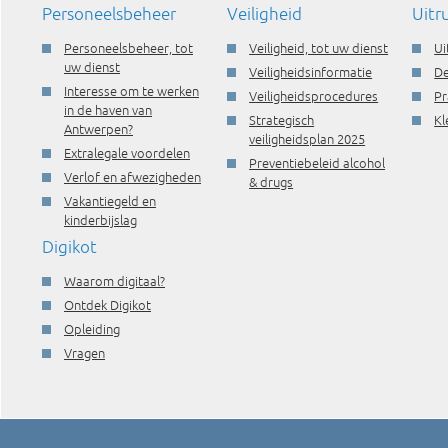
Personeelsbeheer
Veiligheid
Uitr
Personeelsbeheer, tot
Veiligheid, tot uw dienst
Ui
uw dienst
Veiligheidsinformatie
De
Interesse om te werken
Veiligheidsprocedures
Pr
in de haven van
Strategisch
Kl
Antwerpen?
veiligheidsplan 2025
Extralegale voordelen
Preventiebeleid alcohol
Verlof en afwezigheden
& drugs
Vakantiegeld en
kinderbijslag
Digikot
Waarom digitaal?
Ontdek Digikot
Opleiding
Vragen