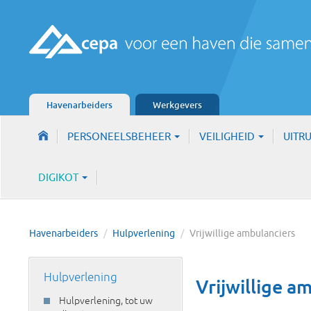
Havenarbeiders
Werkgevers
PERSONEELSBEHEER
VEILIGHEID
UITR
DIGIKOT
Havenarbeiders
/
Hulpverlening
/
Vrijwillige ambulanciers
Hulpverlening
Vrijwillige a
Hulpverlening, tot uw