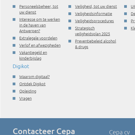
Personeelsbeheer, tot
Veiligheid, tot uw dienst
Ui
uw dienst
Veiligheidsinformatie
De
Interesse om te werken
Veiligheidsprocedures
Pr
in de haven van
Strategisch
Kl
Antwerpen?
veiligheidsplan 2025
Extralegale voordelen
Preventiebeleid alcohol
Verlof en afwezigheden
& drugs
Vakantiegeld en
kinderbijslag
Digikot
Waarom digitaal?
Ontdek Digikot
Opleiding
Vragen
Contacteer Cepa
Cepa cv