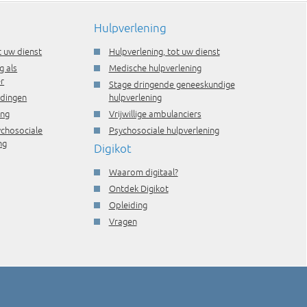
Hulpverlening
t uw dienst
Hulpverlening, tot uw dienst
g als
Medische hulpverlening
r
Stage dringende geneeskundige
idingen
hulpverlening
ing
Vrijwillige ambulanciers
ychosociale
Psychosociale hulpverlening
ng
Digikot
Waarom digitaal?
Ontdek Digikot
Opleiding
Vragen