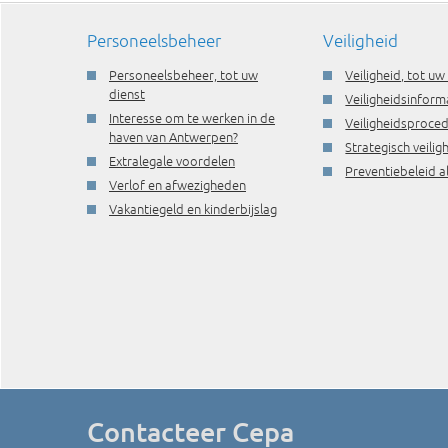
Personeelsbeheer
Veiligheid
Personeelsbeheer, tot uw
Veiligheid, tot uw
dienst
Veiligheidsinform
Interesse om te werken in de
Veiligheidsproce
haven van Antwerpen?
Strategisch veili
Extralegale voordelen
Preventiebeleid a
Verlof en afwezigheden
Vakantiegeld en kinderbijslag
Contacteer Cepa