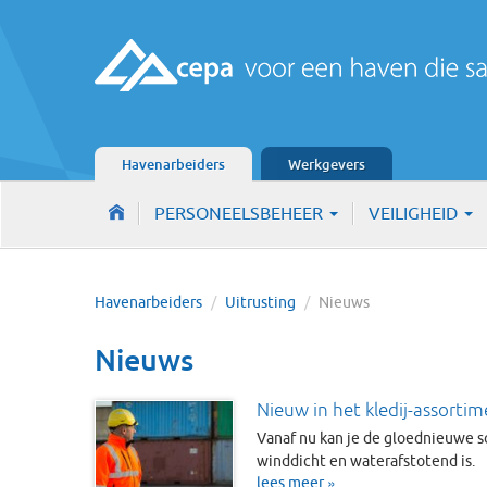
Havenarbeiders
Werkgevers
PERSONEELSBEHEER
VEILIGHEID
Havenarbeiders
/
Uitrusting
/
Nieuws
Nieuws
Nieuw in het kledij-assortim
Vanaf nu kan je de gloednieuwe sof
winddicht en waterafstotend is.
lees meer »