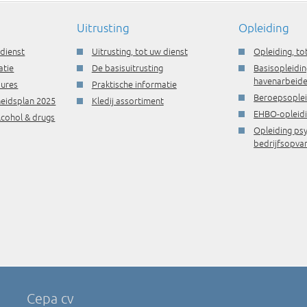
Uitrusting
Opleiding
 dienst
Uitrusting, tot uw dienst
Opleiding, to
atie
De basisuitrusting
Basisopleidin
havenarbeide
dures
Praktische informatie
Beroepsople
gheidsplan 2025
Kledij assortiment
EHBO-opleid
lcohol & drugs
Opleiding ps
bedrijfsopva
Cepa cv