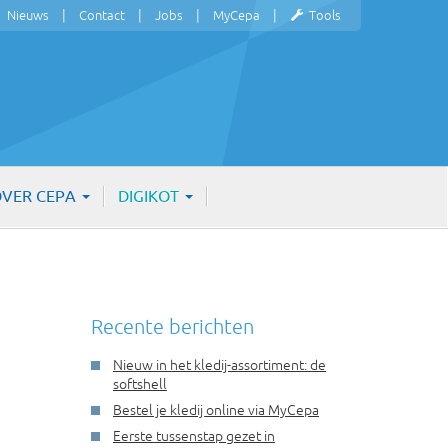
Nieuws
Contact
Jobs
MyCepa
Tools
VER CEPA
DIGIKOT
Recente berichten
Nieuw in het kledij-assortiment: de
softshell
Bestel je kledij online via MyCepa
Eerste tussenstap gezet in