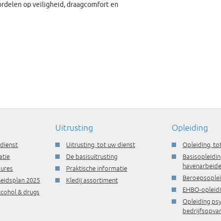
rdelen op veiligheid, draagcomfort en
Uitrusting
Opleiding
 dienst
Uitrusting, tot uw dienst
Opleiding, to
atie
De basisuitrusting
Basisopleidin
havenarbeide
dures
Praktische informatie
Beroepsople
gheidsplan 2025
Kledij assortiment
EHBO-opleid
lcohol & drugs
Opleiding ps
bedrijfsopva