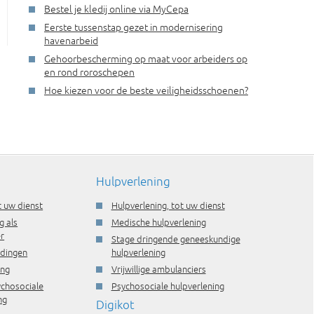
Bestel je kledij online via MyCepa
Eerste tussenstap gezet in modernisering
havenarbeid
Gehoorbescherming op maat voor arbeiders op
en rond roroschepen
Hoe kiezen voor de beste veiligheidsschoenen?
Hulpverlening
t uw dienst
Hulpverlening, tot uw dienst
g als
Medische hulpverlening
r
Stage dringende geneeskundige
idingen
hulpverlening
ing
Vrijwillige ambulanciers
ychosociale
Psychosociale hulpverlening
ng
Digikot