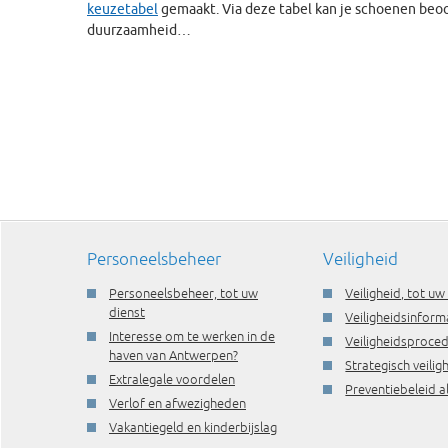
keuzetabel
gemaakt. Via deze tabel kan je schoenen beoo
duurzaamheid…
Personeelsbeheer
Veiligheid
Personeelsbeheer, tot uw
Veiligheid, tot uw
dienst
Veiligheidsinform
Interesse om te werken in de
Veiligheidsproce
haven van Antwerpen?
Strategisch veili
Extralegale voordelen
Preventiebeleid a
Verlof en afwezigheden
Vakantiegeld en kinderbijslag