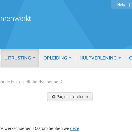
Help
UITRUSTING
OPLEIDING
HULPVERLENING
O
voor de beste veiligheidsschoenen?
Pagina afdrukken
este werkschoenen. Daarom hebben we
deze