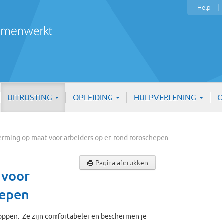
Help
UITRUSTING
OPLEIDING
HULPVERLENING
O
erming op maat voor arbeiders op en rond roroschepen
Pagina afdrukken
 voor
hepen
oppen. Ze zijn comfortabeler en beschermen je