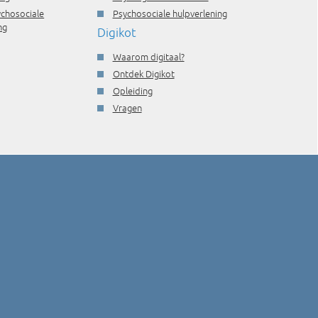
ychosociale
Psychosociale hulpverlening
ng
Digikot
Waarom digitaal?
Ontdek Digikot
Opleiding
Vragen