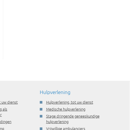
Hulpverlening
t uw dienst
Hulpverlening, tot uw dienst
g als
Medische hulpverlening
r
Stage dringende geneeskundige
idingen
hulpverlening
ing
Vrijwillige ambulanciers