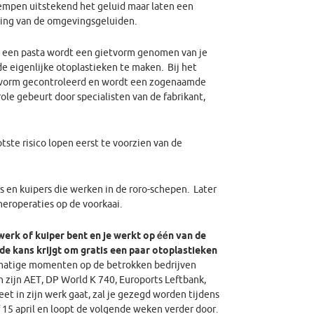
dempen uitstekend het geluid maar laten een
ing van de omgevingsgeluiden.
 een pasta wordt een gietvorm genomen van je
e eigenlijke otoplastieken te maken. Bij het
asvorm gecontroleerd en wordt een zogenaamde
ole gebeurt door specialisten van de fabrikant,
ste risico lopen eerst te voorzien van de
 en kuipers die werken in de roro-schepen. Later
neroperaties op de voorkaai.
werk of kuiper bent en je werkt op één van de
de kans krijgt om gratis een paar otoplastieken
elmatige momenten op de betrokken bedrijven
zijn AET, DP World K 740, Euroports Leftbank,
et in zijn werk gaat, zal je gezegd worden tijdens
f 15 april en loopt de volgende weken verder door.