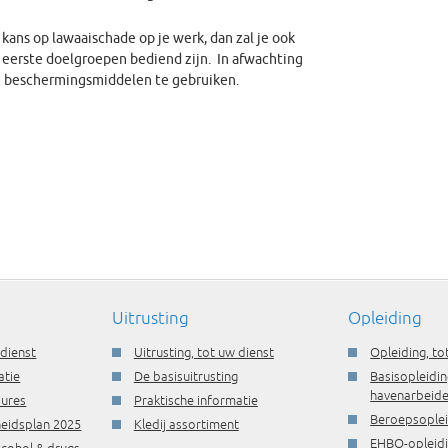
kans op lawaaischade op je werk, dan zal je ook
 eerste doelgroepen bediend zijn. In afwachting
re beschermingsmiddelen te gebruiken.
Uitrusting
Opleiding
 dienst
Uitrusting, tot uw dienst
Opleiding, to
atie
De basisuitrusting
Basisopleidin
havenarbeide
dures
Praktische informatie
Beroepsople
gheidsplan 2025
Kledij assortiment
EHBO-opleid