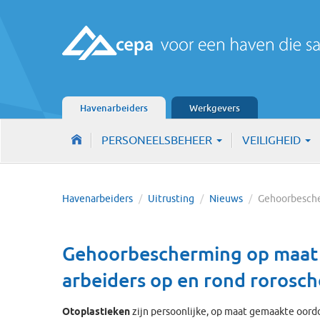
Havenarbeiders
Werkgevers
PERSONEELSBEHEER
VEILIGHEID
Havenarbeiders
/
Uitrusting
/
Nieuws
/
Gehoorbesch
Gehoorbescherming op maat
arbeiders op en rond rorosc
Otoplastieken
zijn persoonlijke, op maat gemaakte oord