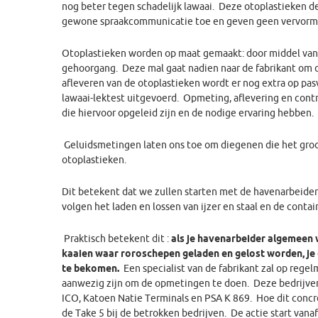
nog beter tegen schadelijk lawaai. Deze otoplastieken 
gewone spraakcommunicatie toe en geven geen vervorm
Otoplastieken worden op maat gemaakt: door middel van
gehoorgang. Deze mal gaat nadien naar de fabrikant om d
afleveren van de otoplastieken wordt er nog extra op p
lawaai-lektest uitgevoerd. Opmeting, aflevering en contr
die hiervoor opgeleid zijn en de nodige ervaring hebben.
Geluidsmetingen laten ons toe om diegenen die het groot
otoplastieken.
Dit betekent dat we zullen starten met de havenarbeiders
volgen het laden en lossen van ijzer en staal en de contai
Praktisch betekent dit :
als je havenarbeider algemeen 
kaaien waar roroschepen geladen en gelost worden, je 
te bekomen.
Een specialist van de fabrikant zal op reg
aanwezig zijn om de opmetingen te doen. Deze bedrijven 
ICO, Katoen Natie Terminals en PSA K 869. Hoe dit concre
de Take 5 bij de betrokken bedrijven. De actie start vana