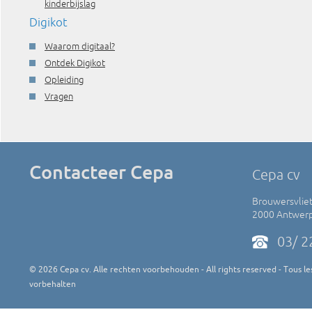
kinderbijslag
Digikot
Waarom digitaal?
Ontdek Digikot
Opleiding
Vragen
Contacteer Cepa
Cepa cv
Brouwersvliet
2000 Antwer
03/ 2
©
2026
Cepa cv. Alle rechten voorbehouden - All rights reserved - Tous les
vorbehalten