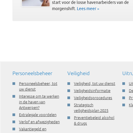
start voor de losse havenarbeiders van de
morgenshift.
Lees meer »
Personeelsbeheer
Veiligheid
Uitr
Personeelsbeheer, tot
Veiligheid, tot uw dienst
Ui
uw dienst
Veiligheidsinformatie
De
Interesse om te werken
Veiligheidsprocedures
Pr
in de haven van
Strategisch
Kl
Antwerpen?
veiligheidsplan 2025
Extralegale voordelen
Preventiebeleid alcohol
Verlof en afwezigheden
& drugs
Vakantiegeld en