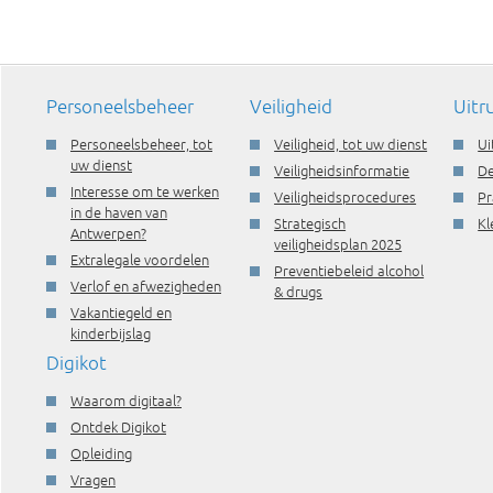
Personeelsbeheer
Veiligheid
Uitr
Personeelsbeheer, tot
Veiligheid, tot uw dienst
Ui
uw dienst
Veiligheidsinformatie
De
Interesse om te werken
Veiligheidsprocedures
Pr
in de haven van
Strategisch
Kl
Antwerpen?
veiligheidsplan 2025
Extralegale voordelen
Preventiebeleid alcohol
Verlof en afwezigheden
& drugs
Vakantiegeld en
kinderbijslag
Digikot
Waarom digitaal?
Ontdek Digikot
Opleiding
Vragen