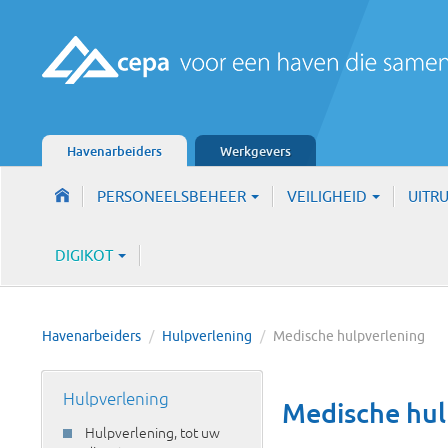
Havenarbeiders
Werkgevers
PERSONEELSBEHEER
VEILIGHEID
UITR
DIGIKOT
Havenarbeiders
/
Hulpverlening
/
Medische hulpverlening
Hulpverlening
Medische hul
Hulpverlening, tot uw