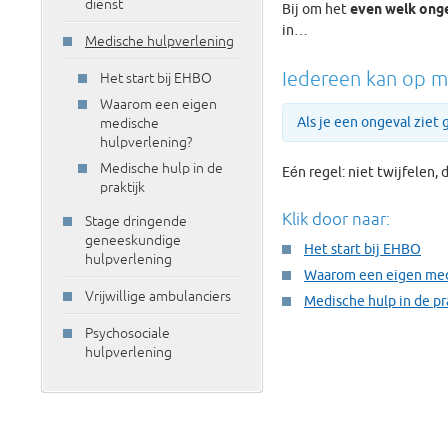
dienst
Bij om het
even welk ong
in…
Medische hulpverlening
Iedereen kan op m
Het start bij EHBO
Waarom een eigen
Als je een ongeval ziet 
medische
hulpverlening?
Medische hulp in de
Eén regel: niet twijfelen, 
praktijk
Klik door naar:
Stage dringende
geneeskundige
Het start bij EHBO
hulpverlening
Waarom een eigen med
Vrijwillige ambulanciers
Medische hulp in de pr
Psychosociale
hulpverlening