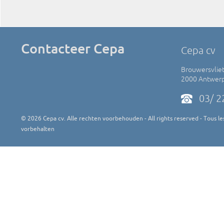
Contacteer Cepa
Cepa cv
Brouwersvliet
2000 Antwer
03/ 2
©
2026
Cepa cv. Alle rechten voorbehouden - All rights reserved - Tous les
vorbehalten