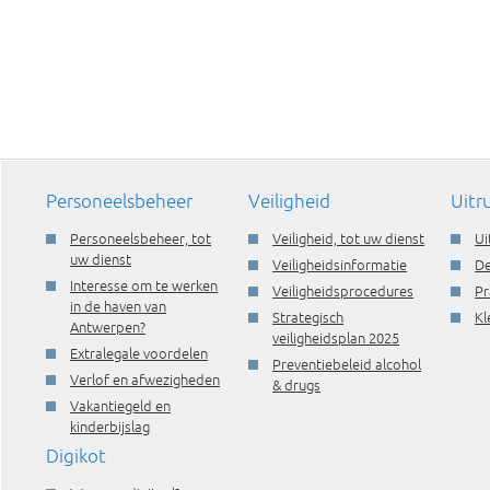
Personeelsbeheer
Veiligheid
Uitr
Personeelsbeheer, tot
Veiligheid, tot uw dienst
Ui
uw dienst
Veiligheidsinformatie
De
Interesse om te werken
Veiligheidsprocedures
Pr
in de haven van
Strategisch
Kl
Antwerpen?
veiligheidsplan 2025
Extralegale voordelen
Preventiebeleid alcohol
Verlof en afwezigheden
& drugs
Vakantiegeld en
kinderbijslag
Digikot