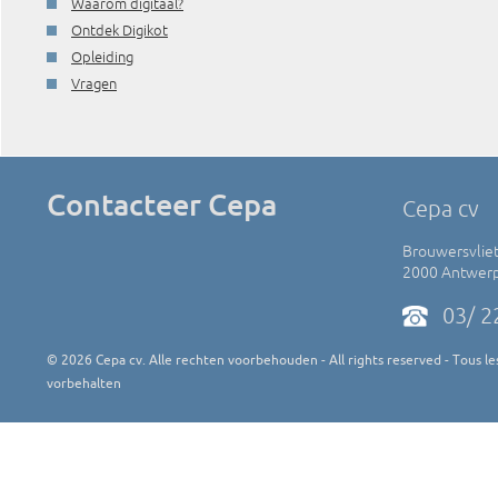
Waarom digitaal?
Ontdek Digikot
Opleiding
Vragen
Contacteer Cepa
Cepa cv
Brouwersvliet
2000 Antwer
03/ 2
©
2026
Cepa cv. Alle rechten voorbehouden - All rights reserved - Tous les
vorbehalten