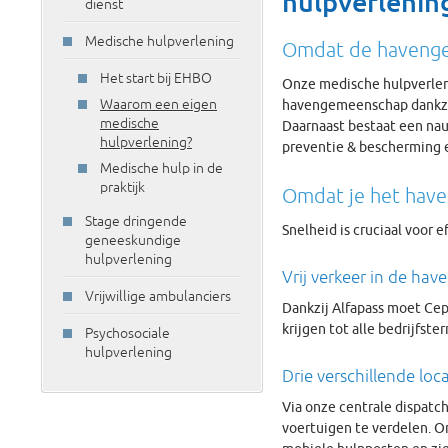
hulpverlenin
dienst
Medische hulpverlening
Omdat de havenge
Het start bij EHBO
Onze medische hulpverleni
Waarom een eigen
havengemeenschap dankzij 
medische
Daarnaast bestaat een nau
hulpverlening?
preventie & bescherming e
Medische hulp in de
praktijk
Omdat je het have
Stage dringende
Snelheid is cruciaal voor 
geneeskundige
hulpverlening
Vrij verkeer in de hav
Vrijwillige ambulanciers
Dankzij Alfapass moet Cep
krijgen tot alle bedrijfster
Psychosociale
hulpverlening
Drie verschillende loc
Via onze centrale dispat
voertuigen te verdelen. O