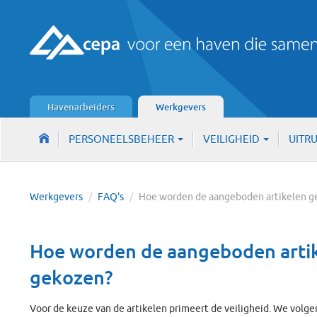
Havenarbeiders
Werkgevers
PERSONEELSBEHEER
VEILIGHEID
UITR
Werkgevers
/
FAQ's
/
Hoe worden de aangeboden artikelen 
Hoe worden de aangeboden arti
gekozen?
Voor de keuze van de artikelen primeert de veiligheid. We volge