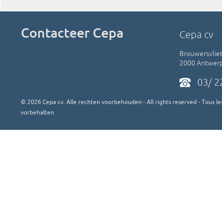
Contacteer Cepa
Cepa cv
Brouwersvliet
2000 Antwer
03/ 2
©
2026
Cepa cv. Alle rechten voorbehouden - All rights reserved - Tous les
vorbehalten