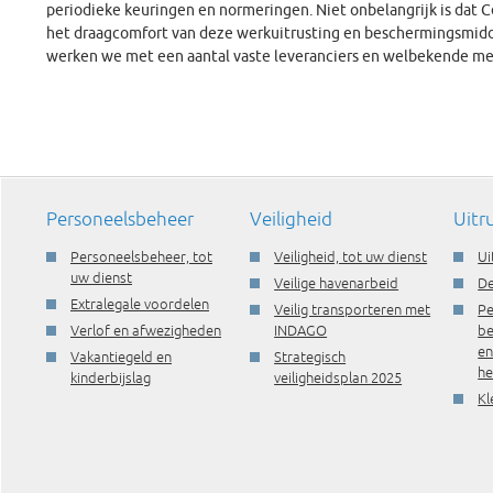
periodieke keuringen en normeringen. Niet onbelangrijk is dat 
het draagcomfort van deze werkuitrusting en beschermingsmidd
werken we met een aantal vaste leveranciers en welbekende me
Personeelsbeheer
Veiligheid
Uitr
Personeelsbeheer, tot
Veiligheid, tot uw dienst
Ui
uw dienst
Veilige havenarbeid
De
Extralegale voordelen
Veilig transporteren met
Pe
Verlof en afwezigheden
INDAGO
be
e
Vakantiegeld en
Strategisch
he
kinderbijslag
veiligheidsplan 2025
Kl