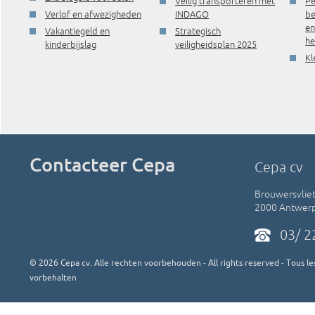
Veilig transporteren met
Pe
Verlof en afwezigheden
INDAGO
be
e
Vakantiegeld en
Strategisch
he
kinderbijslag
veiligheidsplan 2025
Kl
Contacteer Cepa
Cepa cv
Brouwersvliet
2000 Antwer
03/ 2
©
2026
Cepa cv. Alle rechten voorbehouden - All rights reserved - Tous les
vorbehalten