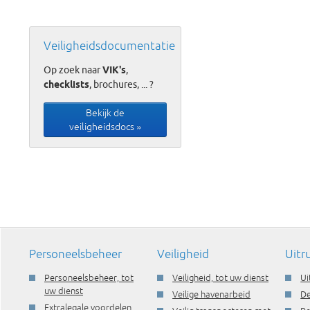
Veiligheidsdocumentatie
Op zoek naar
VIK's
,
checklists
, brochures, ... ?
Bekijk de
veiligheidsdocs »
Personeelsbeheer
Veiligheid
Uitr
Personeelsbeheer, tot
Veiligheid, tot uw dienst
Ui
uw dienst
Veilige havenarbeid
De
Extralegale voordelen