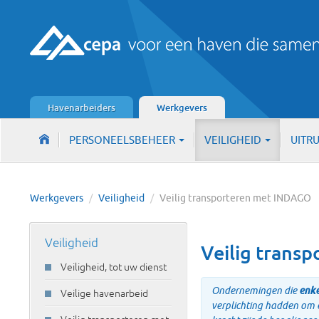
Havenarbeiders
Werkgevers
PERSONEELSBEHEER
VEILIGHEID
UITR
Werkgevers
/
Veiligheid
/
Veilig transporteren met INDAGO
Veiligheid
Veilig trans
Veiligheid, tot uw dienst
Ondernemingen die
enke
Veilige havenarbeid
verplichting hadden om e