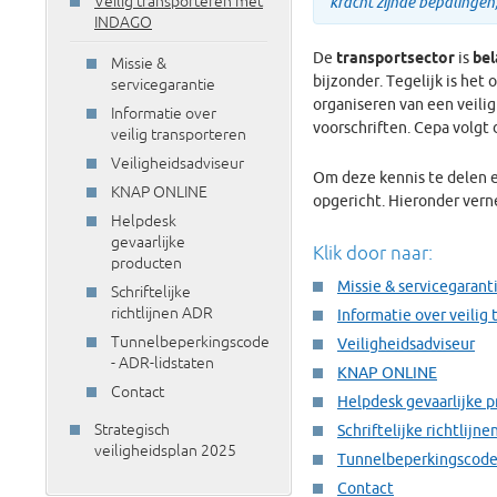
Veilig transporteren met
kracht zijnde bepalinge
INDAGO
De
transportsector
is
bel
Missie &
bijzonder. Tegelijk is het
servicegarantie
organiseren van een veilig
Informatie over
voorschriften. Cepa volgt d
veilig transporteren
Veiligheidsadviseur
Om deze kennis te delen 
KNAP ONLINE
opgericht. Hieronder vern
Helpdesk
gevaarlijke
Klik door naar:
producten
Missie & servicegarant
Schriftelijke
richtlijnen ADR
Informatie over veilig
Tunnelbeperkingscode
Veiligheidsadviseur
- ADR-lidstaten
KNAP ONLINE
Contact
Helpdesk gevaarlijke 
Strategisch
Schriftelijke richtlijn
veiligheidsplan 2025
Tunnelbeperkingscode 
Contact