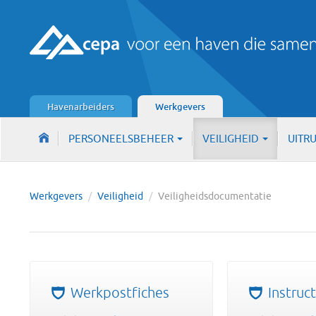
Havenarbeiders
Werkgevers
PERSONEELSBEHEER
VEILIGHEID
UITR
Werkgevers
/
Veiligheid
/
Veiligheidsdocumentatie
Werkpostfiches
Instruc