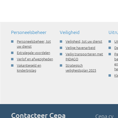
Personeelsbeheer
Veiligheid
Uitr
Personeelsbeheer, tot
Veiligheid, tot uw dienst
Ui
uw dienst
Veilige havenarbeid
De
Extralegale voordelen
Veilig transporteren met
Pe
Verlof en afwezigheden
INDAGO
be
e
Vakantiegeld en
Strategisch
he
kinderbijslag
veiligheidsplan 2025
Kl
Contacteer Cepa
Cepa cv