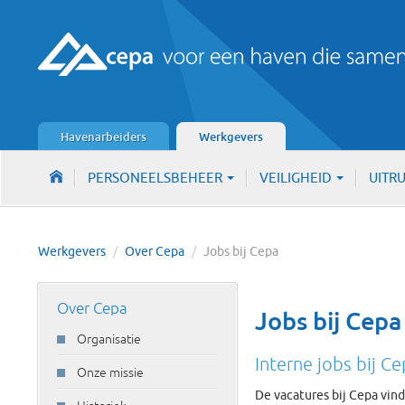
Havenarbeiders
Werkgevers
PERSONEELSBEHEER
VEILIGHEID
UITR
Werkgevers
/
Over Cepa
/
Jobs bij Cepa
Over Cepa
Jobs bij Cepa
Organisatie
Interne jobs bij C
Onze missie
De vacatures bij Cepa vind