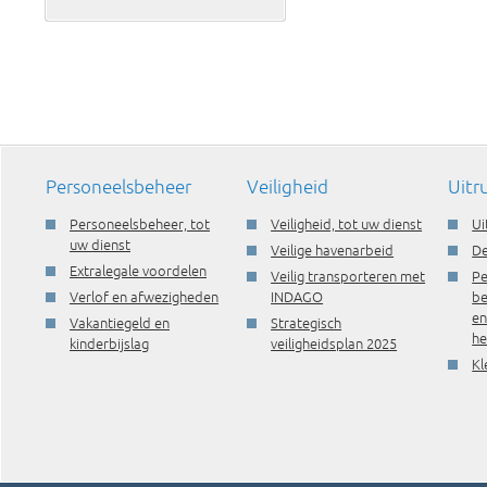
Personeelsbeheer
Veiligheid
Uitr
Personeelsbeheer, tot
Veiligheid, tot uw dienst
Ui
uw dienst
Veilige havenarbeid
De
Extralegale voordelen
Veilig transporteren met
Pe
Verlof en afwezigheden
INDAGO
be
e
Vakantiegeld en
Strategisch
he
kinderbijslag
veiligheidsplan 2025
Kl