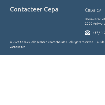
Contacteer Cepa
Cepa cv
Brouwersvliet
2000 Antwer
03/ 2
©
2026
Cepa cv. Alle rechten voorbehouden - All rights reserved - Tous les
vorbehalten