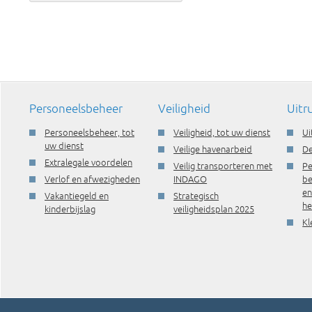
Personeelsbeheer
Veiligheid
Uitr
Personeelsbeheer, tot
Veiligheid, tot uw dienst
Ui
uw dienst
Veilige havenarbeid
De
Extralegale voordelen
Veilig transporteren met
Pe
Verlof en afwezigheden
INDAGO
be
e
Vakantiegeld en
Strategisch
he
kinderbijslag
veiligheidsplan 2025
Kl