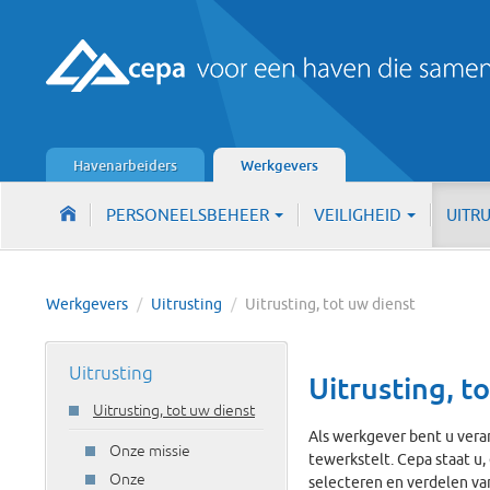
Havenarbeiders
Werkgevers
PERSONEELSBEHEER
VEILIGHEID
UITR
Werkgevers
/
Uitrusting
/
Uitrusting, tot uw dienst
Uitrusting
Uitrusting, t
Uitrusting, tot uw dienst
Als werkgever bent u veran
Onze missie
tewerkstelt. Cepa staat u,
Onze
selecteren en verdelen va