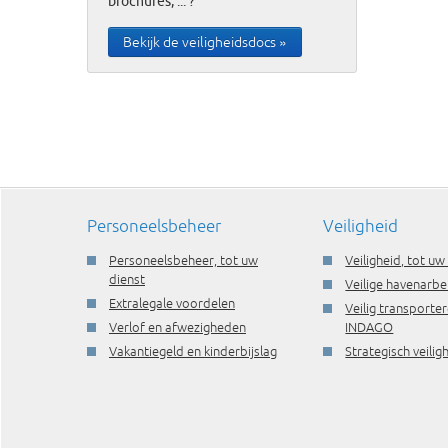
brochures, ... ?
Bekijk de veiligheidsdocs »
Personeelsbeheer
Veiligheid
Personeelsbeheer, tot uw
Veiligheid, tot uw
dienst
Veilige havenarbe
Extralegale voordelen
Veilig transporte
Verlof en afwezigheden
INDAGO
Vakantiegeld en kinderbijslag
Strategisch veili