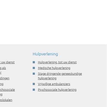
Hulpverlening
t uw dienst
Hulpverlening, tot uw dienst
g als
Medische hulpverlening
r
Stage dringende geneeskundige
idingen
hulpverlening
ing
Vrijwillige ambulanciers
ychosociale
Psychosociale hulpverlening
ng
eslokalen