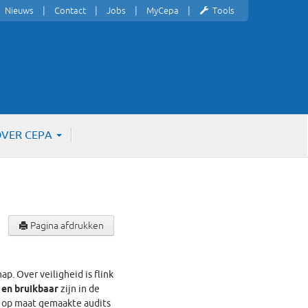
Nieuws
Contact
Jobs
MyCepa
Tools
VER CEPA
Pagina afdrukken
. Over veiligheid is flink
 en bruikbaar
zijn in de
or op maat gemaakte audits