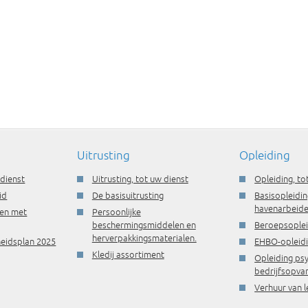
Uitrusting
Opleiding
 dienst
Uitrusting, tot uw dienst
Opleiding, to
id
De basisuitrusting
Basisopleidin
havenarbeide
ren met
Persoonlijke
beschermingsmiddelen en
Beroepsople
herverpakkingsmaterialen.
gheidsplan 2025
EHBO-opleid
Kledij assortiment
Opleiding ps
bedrijfsopva
Verhuur van l