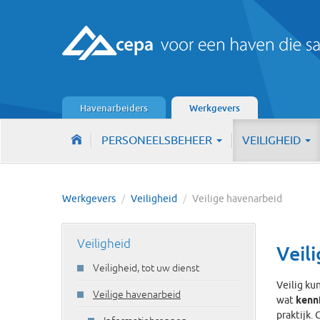
Havenarbeiders
Werkgevers
PERSONEELSBEHEER
VEILIGHEID
Werkgevers
/
Veiligheid
/
Veilige havenarbeid
Veiligheid
Veil
Veiligheid, tot uw dienst
Veilig ku
Veilige havenarbeid
wat
kenn
praktijk.