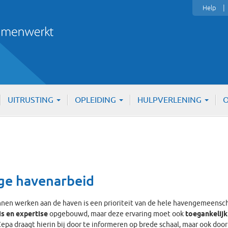
Help
UITRUSTING
OPLEIDING
HULPVERLENING
O
ige havenarbeid
nnen werken aan de haven is een prioriteit van de hele havengemeenschap
is en
expertise
opgebouwd, maar deze ervaring moet ook
toegankelijk
 Cepa draagt hierin bij door te informeren op brede schaal, maar ook do