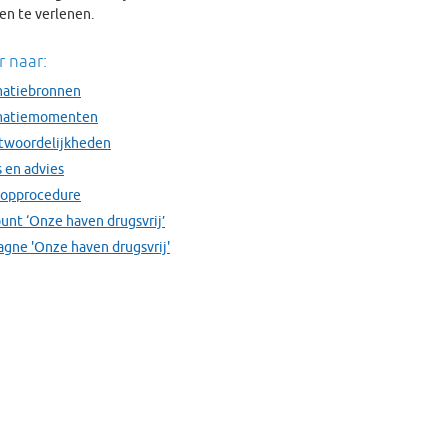
en te verlenen.
r naar:
matiebronnen
matiemomenten
twoordelijkheden
 en advies
opprocedure
unt ‘Onze haven drugsvrij’
gne 'Onze haven drugsvrij'