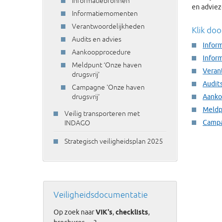
Informatiebronnen
en adviez
Informatiemomenten
Verantwoordelijkheden
Klik doo
Audits en advies
Infor
Aankoopprocedure
Infor
Meldpunt ‘Onze haven
Veran
drugsvrij’
Audits
Campagne 'Onze haven
drugsvrij'
Aanko
Meldp
Veilig transporteren met
Campa
INDAGO
Strategisch veiligheidsplan 2025
Veiligheidsdocumentatie
Op zoek naar
VIK's
,
checklists
,