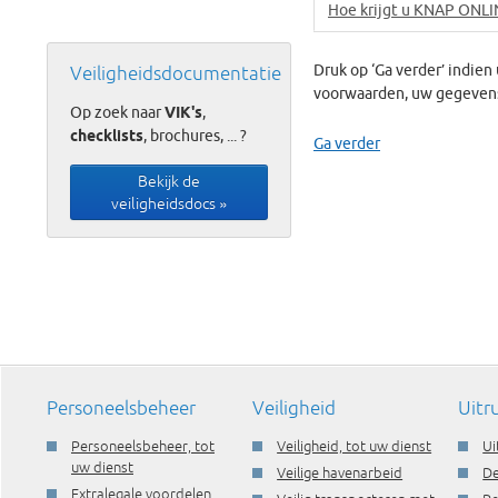
Hoe krijgt u KNAP ONLI
Druk op ‘Ga verder’ indie
Veiligheidsdocumentatie
voorwaarden, uw gegevens 
Op zoek naar
VIK's
,
checklists
, brochures, ... ?
Ga verder
Bekijk de
veiligheidsdocs »
Personeelsbeheer
Veiligheid
Uitr
Personeelsbeheer, tot
Veiligheid, tot uw dienst
Ui
uw dienst
Veilige havenarbeid
De
Extralegale voordelen