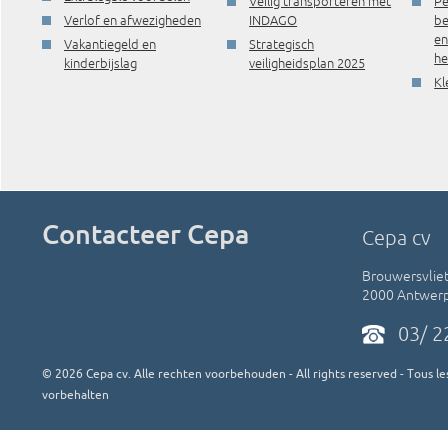
Veilig transporteren met
Pe
Verlof en afwezigheden
INDAGO
be
e
Vakantiegeld en
Strategisch
he
kinderbijslag
veiligheidsplan 2025
Kl
Contacteer Cepa
Cepa cv
Brouwersvliet
2000 Antwer
03/ 2
©
2026
Cepa cv. Alle rechten voorbehouden - All rights reserved - Tous les
vorbehalten