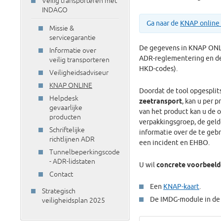
Veilig transporteren met
INDAGO
Ga naar de
KNAP online 
Missie &
servicegarantie
De gegevens in KNAP ONLIN
Informatie over
ADR-reglementering en de
veilig transporteren
HKD-codes).
Veiligheidsadviseur
KNAP ONLINE
Doordat de tool opgesplits
Helpdesk
zeetransport
, kan u per 
gevaarlijke
van het product kan u de o
producten
verpakkingsgroep, de gelde
Schriftelijke
informatie over de te geb
richtlijnen ADR
een incident en EHBO.
Tunnelbeperkingscode
- ADR-lidstaten
U wil
concrete voorbeel
Contact
Een
KNAP-kaart
.
Strategisch
De IMDG-module in d
veiligheidsplan 2025