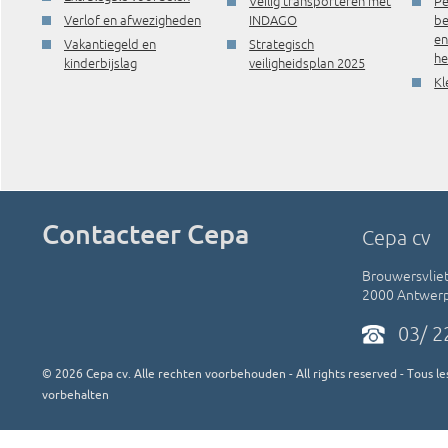
Veilig transporteren met
Pe
Verlof en afwezigheden
INDAGO
be
e
Vakantiegeld en
Strategisch
he
kinderbijslag
veiligheidsplan 2025
Kl
Contacteer Cepa
Cepa cv
Brouwersvliet
2000 Antwer
03/ 2
©
2026
Cepa cv. Alle rechten voorbehouden - All rights reserved - Tous les
vorbehalten