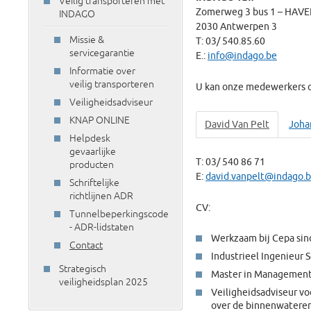
Veilig transporteren met
Zomerweg 3 bus 1 – HAVE
INDAGO
2030 Antwerpen 3
Missie &
T: 03/ 540.85.60
servicegarantie
E.:
info@indago.be
Informatie over
veilig transporteren
U kan onze medewerkers 
Veiligheidsadviseur
KNAP ONLINE
David Van Pelt
Joha
Helpdesk
gevaarlijke
T: 03/ 540 86 71
producten
E:
david.vanpelt@indago.
Schriftelijke
richtlijnen ADR
CV:
Tunnelbeperkingscode
- ADR-lidstaten
Werkzaam bij Cepa sin
Contact
Industrieel Ingenieur 
Strategisch
Master in Managemen
veiligheidsplan 2025
Veiligheidsadviseur vo
over de binnenwatere