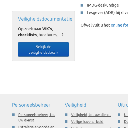
IMDG-deskundige
Lesgever (ADR) bij div
Veiligheidsdocumentatie
Ofwel vult u het
online fo
Op zoek naar
VIK's
,
checklists
, brochures, ... ?
Bekijk de
veiligheidsdocs »
Personeelsbeheer
Veiligheid
Uitr
Personeelsbeheer, tot
Veiligheid, tot uw dienst
Ui
uw dienst
Veilige havenarbeid
De
Extralegale voordelen