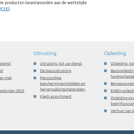
 De producten beantwoorden aan de wettelijke
6/CEE
).
Uitrusting
Opleiding
 dienst
Uitrusting, tot uw dienst
Opleiding, to
id
De basisuitrusting
Basisopleidin
havenarbeide
ren met
Persoonlijke
beschermingsmiddelen en
Beroepsople
herverpakkingsmaterialen.
gheidsplan 2025
EHBO-opleid
Kledij assortiment
Opleiding ps
bedrijfsopva
Verhuur van l