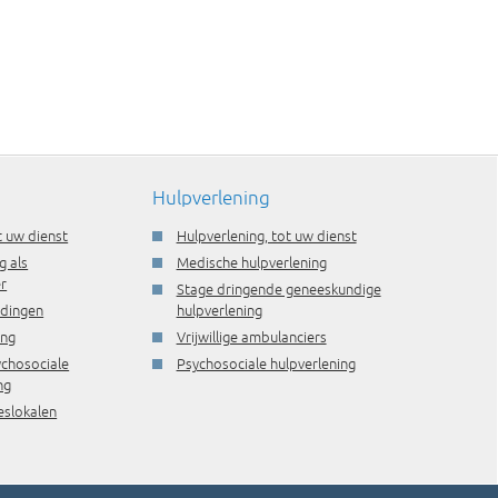
Hulpverlening
t uw dienst
Hulpverlening, tot uw dienst
g als
Medische hulpverlening
r
Stage dringende geneeskundige
idingen
hulpverlening
ing
Vrijwillige ambulanciers
ychosociale
Psychosociale hulpverlening
ng
eslokalen