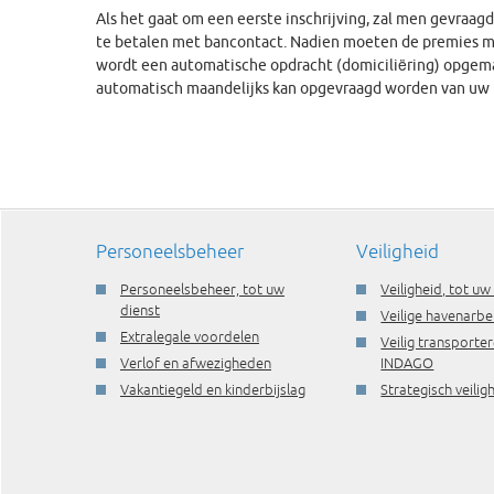
Als het gaat om een eerste inschrijving, zal men gevraa
te betalen met bancontact. Nadien moeten de premies maa
wordt een automatische opdracht (domiciliëring) opgem
automatisch maandelijks kan opgevraagd worden van uw 
Personeelsbeheer
Veiligheid
Personeelsbeheer, tot uw
Veiligheid, tot uw
dienst
Veilige havenarbe
Extralegale voordelen
Veilig transporte
Verlof en afwezigheden
INDAGO
Vakantiegeld en kinderbijslag
Strategisch veili