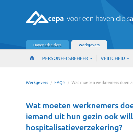
Havenarbeiders
Werkgevers
PERSONEELSBEHEER
VEILIGHEID
Werkgevers
/
FAQ's
/
Wat moeten werknemers doen al
Wat moeten werknemers doen
iemand uit hun gezin ook wil
hospitalisatieverzekering?