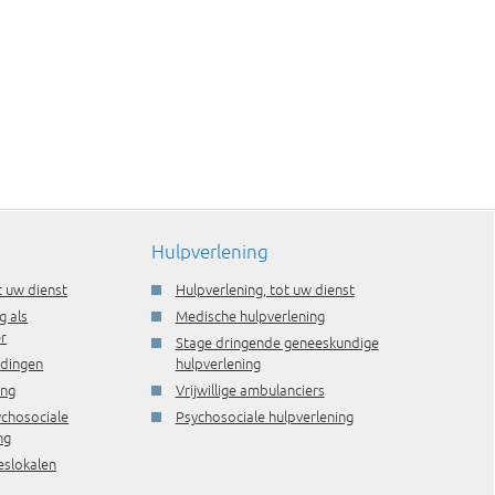
Hulpverlening
t uw dienst
Hulpverlening, tot uw dienst
g als
Medische hulpverlening
r
Stage dringende geneeskundige
idingen
hulpverlening
ing
Vrijwillige ambulanciers
ychosociale
Psychosociale hulpverlening
ng
eslokalen