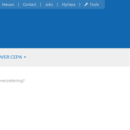
Nieuws
Contact
Jobs
MyCepa
Tools
VER CEPA
ieverzekering?