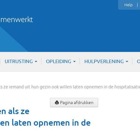
Help
UITRUSTING
OPLEIDING
HULPVERLENING
O
s ze iemand uit hun gezin ook willen laten opnemen in de hospitalisat
Pagina afdrukken
 als ze
len laten opnemen in de