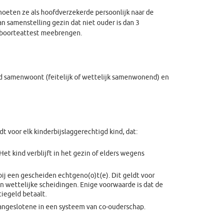
moeten ze als hoofdverzekerde persoonlijk naar de
 samenstelling gezin dat niet ouder is dan 3
eboorteattest meebrengen.
and samenwoont (feitelijk of wettelijk samenwonend) en
 voor elk kinderbijslaggerechtigd kind, dat:
Het kind verblijft in het gezin of elders wegens
bij een gescheiden echtgeno(o)t(e). Dit geldt voor
en wettelijke scheidingen. Enige voorwaarde is dat de
iegeld betaalt.
daangeslotene in een systeem van co-ouderschap.