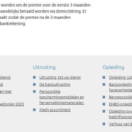
gd worden om de premie voor de eerste 3 maanden
ndelijks betaald worden via domiciliëring. Er
aakt zodat de premie na de 3 maanden
bankrekening.
Uitrusting
Opleiding
 dienst
Uitrusting, tot uw dienst
Opleiding, to
id
De basisuitrusting
Basisopleidin
havenarbeide
ren met
Persoonlijke
beschermingsmiddelen en
Beroepsople
herverpakkingsmaterialen.
gheidsplan 2025
EHBO-opleid
Kledij assortiment
Opleiding ps
bedrijfsopva
Verhuur van l