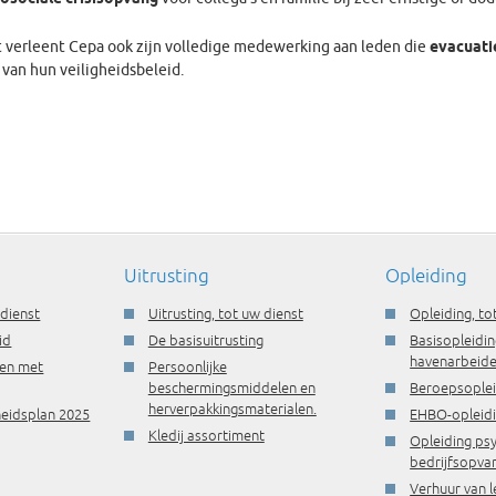
 verleent Cepa ook zijn volledige medewerking aan leden die
evacuati
 van hun veiligheidsbeleid.
Uitrusting
Opleiding
 dienst
Uitrusting, tot uw dienst
Opleiding, to
id
De basisuitrusting
Basisopleidin
havenarbeide
ren met
Persoonlijke
beschermingsmiddelen en
Beroepsople
herverpakkingsmaterialen.
gheidsplan 2025
EHBO-opleid
Kledij assortiment
Opleiding ps
bedrijfsopva
Verhuur van l