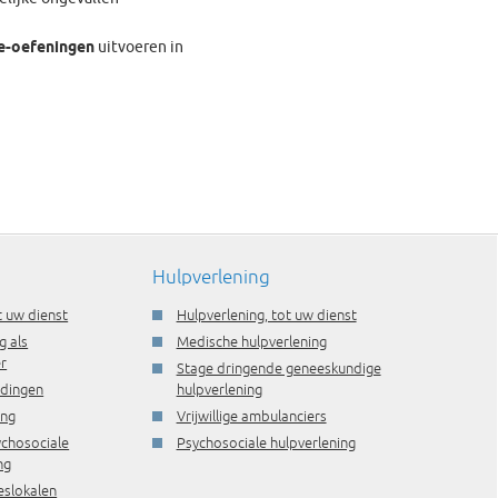
e-oefeningen
uitvoeren in
Hulpverlening
t uw dienst
Hulpverlening, tot uw dienst
g als
Medische hulpverlening
r
Stage dringende geneeskundige
idingen
hulpverlening
ing
Vrijwillige ambulanciers
ychosociale
Psychosociale hulpverlening
ng
eslokalen