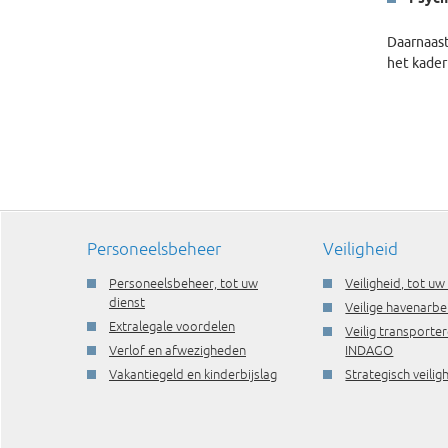
Daarnaast
het kader
Personeelsbeheer
Veiligheid
Personeelsbeheer, tot uw
Veiligheid, tot uw
dienst
Veilige havenarbe
Extralegale voordelen
Veilig transporte
Verlof en afwezigheden
INDAGO
Vakantiegeld en kinderbijslag
Strategisch veili