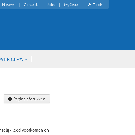
Nieuws
Contact
Jobs
MyCepa
Tools
VER CEPA
Pagina afdrukken
nselijk leed voorkomen en