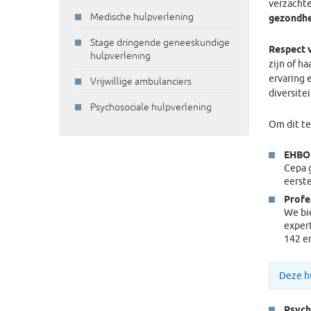
verzachte
Medische hulpverlening
gezondhe
Stage dringende geneeskundige
Respect 
hulpverlening
zijn of ha
ervaring 
Vrijwillige ambulanciers
diversite
Psychosociale hulpverlening
Om dit te
EHBO
Cepa 
eerste
Profe
We bi
exper
142 e
Deze h
Psych