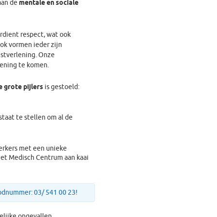
aan de
mentale en sociale
rdient respect, wat ook
 ook vormen ieder zijn
nstverlening. Onze
lening te komen.
e grote pijlers
is gestoeld:
aat te stellen om al de
erkers met een unieke
het Medisch Centrum aan kaai
odnummer: 03/ 541 00 23!
delijke ongevallen