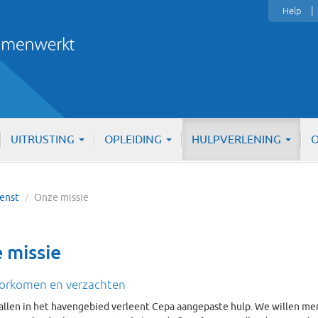
Help
UITRUSTING
OPLEIDING
HULPVERLENING
O
ienst
/
Onze missie
 missie
orkomen en verzachten
allen in het havengebied verleent Cepa aangepaste hulp. We willen me