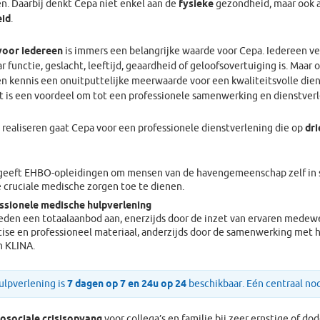
n. Daarbij denkt Cepa niet enkel aan de
fysieke
gezondheid, maar ook 
id
.
voor iedereen
is immers een belangrijke waarde voor Cepa. Iedereen ve
ar functie, geslacht, leeftijd, geaardheid of geloofsovertuiging is. Maar
en kennis een onuitputtelijke meerwaarde voor een kwaliteitsvolle die
it is een voordeel om tot een professionele samenwerking en dienstver
 realiseren gaat Cepa voor een professionele dienstverlening die op
dri
geeft EHBO-opleidingen om mensen van de havengemeenschap zelf in st
 cruciale medische zorgen toe te dienen.
ssionele medische hulpverlening
eden een totaalaanbod aan, enerzijds door de inzet van ervaren medew
tise en professioneel materiaal, anderzijds door de samenwerking met 
n KLINA.
ulpverlening is
7 dagen op 7 en 24u op 24
beschikbaar. Eén centraal no
osociale crisisopvang
voor collega’s en familie bij zeer ernstige of do