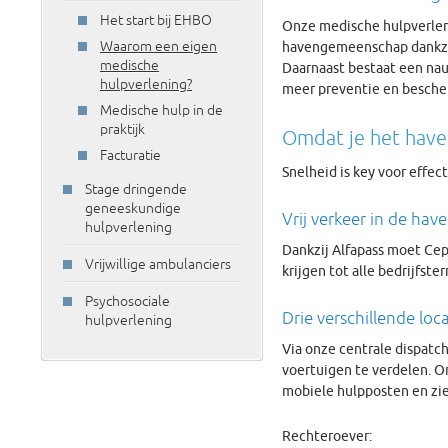
Het start bij EHBO
Onze medische hulpverleni
Waarom een eigen
havengemeenschap dankzij 
medische
Daarnaast bestaat een nau
hulpverlening?
meer preventie en bescher
Medische hulp in de
praktijk
Omdat je het have
Facturatie
Snelheid is key voor effe
Stage dringende
geneeskundige
Vrij verkeer in de hav
hulpverlening
Dankzij Alfapass moet Cep
Vrijwillige ambulanciers
krijgen tot alle bedrijfster
Psychosociale
Drie verschillende loc
hulpverlening
Via onze centrale dispat
voertuigen te verdelen. O
mobiele hulpposten en zie
Rechteroever: