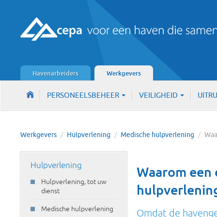
Havenarbeiders
Werkgevers
PERSONEELSBEHEER
VEILIGHEID
UITR
Werkgevers
/
Hulpverlening
/
Medische hulpverlening
/
W
Hulpverlening
Waarom een 
Hulpverlening, tot uw
hulpverlenin
dienst
Medische hulpverlening
Omdat de havengem