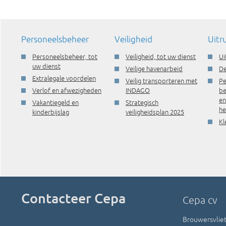
Personeelsbeheer
Veiligheid
Uitr
Personeelsbeheer, tot
Veiligheid, tot uw dienst
Ui
uw dienst
Veilige havenarbeid
De
Extralegale voordelen
Veilig transporteren met
Pe
Verlof en afwezigheden
INDAGO
be
e
Vakantiegeld en
Strategisch
he
kinderbijslag
veiligheidsplan 2025
Kl
Contacteer Cepa
Cepa cv
Brouwersvliet