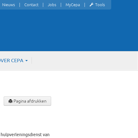
Nieuws
Contact
Jobs
MyCepa
Tools
VER CEPA
Pagina afdrukken
de hulpverleningsdienst van