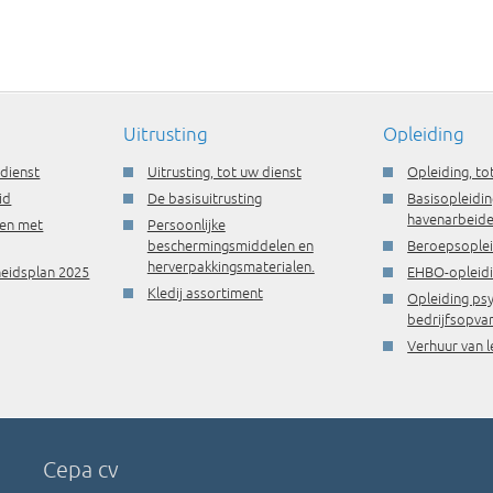
Uitrusting
Opleiding
 dienst
Uitrusting, tot uw dienst
Opleiding, to
id
De basisuitrusting
Basisopleidin
havenarbeide
ren met
Persoonlijke
beschermingsmiddelen en
Beroepsople
herverpakkingsmaterialen.
gheidsplan 2025
EHBO-opleid
Kledij assortiment
Opleiding ps
bedrijfsopva
Verhuur van l
Cepa cv