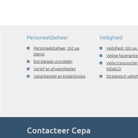
Personeelsbeheer
Veiligheid
Personeelsbeheer, tot uw
Veiligheid, tot uw
dienst
Veilige havenarbe
Extralegale voordelen
Veilig transporte
Verlof en afwezigheden
INDAGO
Vakantiegeld en kinderbijslag
Strategisch veili
Contacteer Cepa