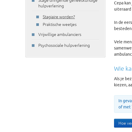
Stage dringende geneeskundige
Cepa kan 
hulpverlening
uiteraard
Stagiaire worden?
In de eer
Praktische weetjes
besteden
Vrijwillige ambulanciers
Vele mens
Psychosociale hulpverlening
samenwerk
ambulanci
Wie ka
Als je be
kiezen, a
In gev
of met
Hoe ve