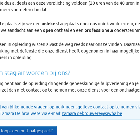
je dus al deels aan deze verplichting voldoen (20 uren van de 40 uren in 
 meer voordelen dan dat.
ste plaats zijn we een
unieke
stageplaats door ons uniek werkterrein, d
 we aandacht aan een
open
onthaal en een
professionele
ondersteuning
en in opleiding wisten alvast de weg reeds naar ons te vinden. Daarna
ing met defensie die onze dienst heeft opgenomen in haar mogelijke
ers in opleiding.
n stagiair worden bij ons?
zig bent aan de opleiding dringende geneeskundige hulpverlening en je
arzel dan niet contact op te nemen met onze dienst voor een onthaalge
al van bijkomende vragen, opmerkingen, gelieve contact op te nemen v
 Tamara De brouwere via e-mail:
tamara.debrouwere@siwha.be
.
rloopt een onthaalgesprek?