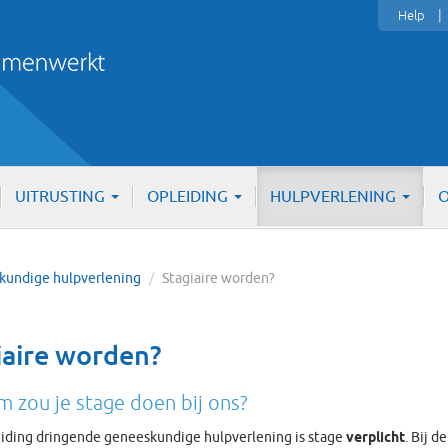
Help
UITRUSTING
OPLEIDING
HULPVERLENING
O
skundige hulpverlening
/
Stagiaire worden?
iaire worden?
 zou je stage doen bij ons?
eiding dringende geneeskundige hulpverlening is stage
verplicht
. Bij 