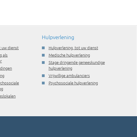
Hulpverlening
t uw dienst
Hulpverlening, tot uw dienst
g als
Medische hulpverlening
r
Stage dringende geneeskundige
idingen
hulpverlening
ing
Vrijwillige ambulanciers
ychosociale
Psychosociale hulpverlening
ng
eslokalen