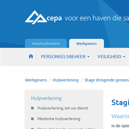
Havenarbeiders
Werkgevers
PERSONEELSBEHEER
VEILIGHEID
Werkgevers
/
Hulpverlening
/
Stage dringende genee
Hulpverlening
Stag
Hulpverlening, tot uw dienst
Waarom
Medische hulpverlening
In de opl