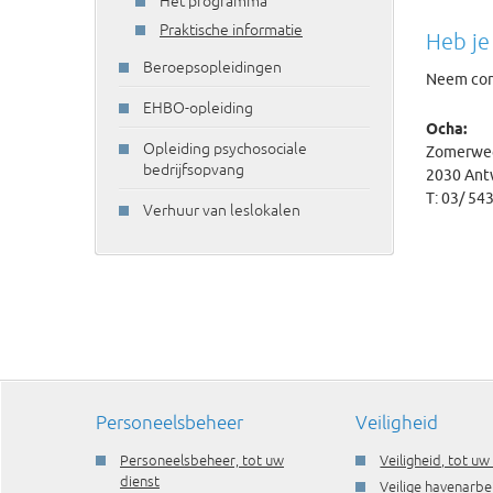
Het programma
Praktische informatie
Heb je
Beroepsopleidingen
Neem con
EHBO-opleiding
Ocha:
Opleiding psychosociale
Zomerwe
bedrijfsopvang
2030 Ant
T: 03/ 54
Verhuur van leslokalen
Personeelsbeheer
Veiligheid
Personeelsbeheer, tot uw
Veiligheid, tot uw
dienst
Veilige havenarbe