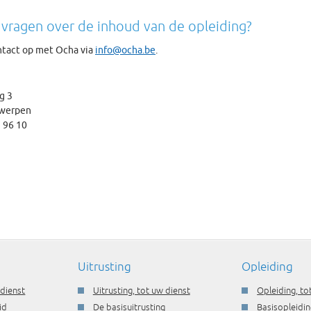
 vragen over de inhoud van de opleiding?
tact op met Ocha via
info@ocha.be
.
g 3
werpen
3 96 10
Uitrusting
Opleiding
 dienst
Uitrusting, tot uw dienst
Opleiding, to
id
De basisuitrusting
Basisopleidin