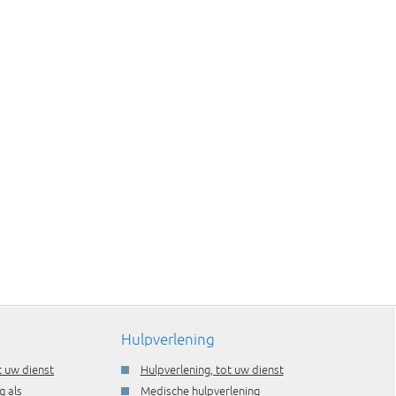
Hulpverlening
t uw dienst
Hulpverlening, tot uw dienst
g als
Medische hulpverlening