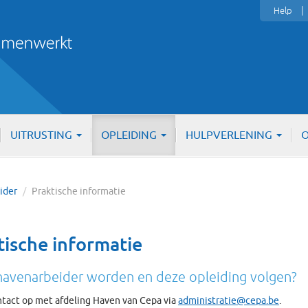
Help
UITRUSTING
OPLEIDING
HULPVERLENING
O
eider
/
Praktische informatie
tische informatie
 havenarbeider worden en deze opleiding volgen?
tact op met afdeling Haven van Cepa via
administratie@cepa.be
.