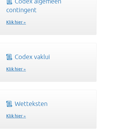
Codex algemeen
contingent
Klik hier »
Codex vaklui
Klik hier »
Wetteksten
Klik hier »