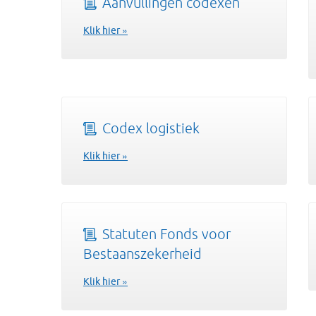
Aanvullingen codexen
Klik hier »
Codex logistiek
Klik hier »
Statuten Fonds voor
Bestaanszekerheid
Klik hier »