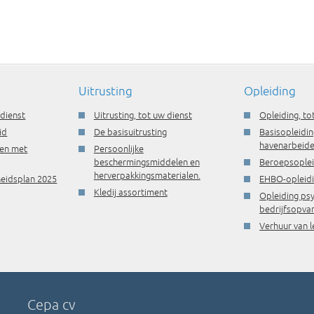
Uitrusting
Opleiding
 dienst
Uitrusting, tot uw dienst
Opleiding, to
id
De basisuitrusting
Basisopleidin
havenarbeide
ren met
Persoonlijke
beschermingsmiddelen en
Beroepsople
herverpakkingsmaterialen.
gheidsplan 2025
EHBO-opleid
Kledij assortiment
Opleiding ps
bedrijfsopva
Verhuur van l
Cepa cv