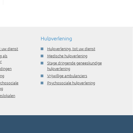
Hulpverlening
t uw dienst
Hulpverlening, tot uw dienst
g als
Medische hulpverlening
r
Stage dringende geneeskundige
idingen
hulpverlening
ing
Vrijwillige ambulanciers
ychosociale
Psychosociale hulpverlening
ng
eslokalen