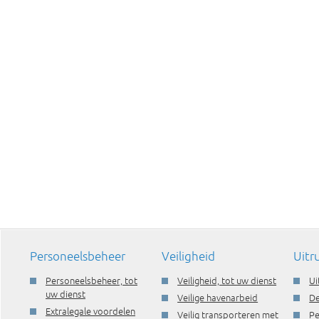
Personeelsbeheer
Veiligheid
Uitr
Personeelsbeheer, tot
Veiligheid, tot uw dienst
Ui
uw dienst
Veilige havenarbeid
De
Extralegale voordelen
Veilig transporteren met
Pe