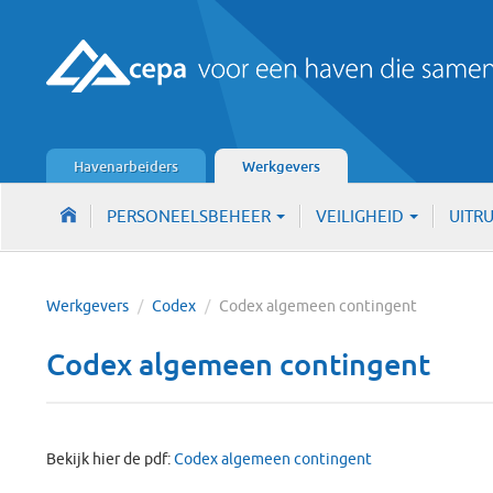
Havenarbeiders
Werkgevers
PERSONEELSBEHEER
VEILIGHEID
UITR
Werkgevers
/
Codex
/
Codex algemeen contingent
Codex algemeen contingent
Bekijk hier de pdf:
Codex algemeen contingent