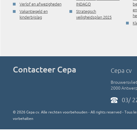
Verlof en afwezigheden
INDAGO
be
e
Vakantiegeld en
Strategisch
he
kinderbijslag
veiligheidsplan 2025
Kl
Contacteer Cepa
Cepa cv
Brouwersvliet
2000 Antwer
03/ 2
©
2026
Cepa cv. Alle rechten voorbehouden - All rights reserved - Tous les
vorbehalten