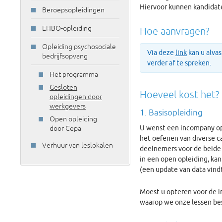
Hiervoor kunnen kandidaten
Beroepsopleidingen
EHBO-opleiding
Hoe aanvragen?
Opleiding psychosociale
Via deze
link
kan u alvas
bedrijfsopvang
verder af te spreken.
Het programma
Gesloten
Hoeveel kost het?
opleidingen door
werkgevers
1. Basisopleiding
Open opleiding
U wenst een incompany opl
door Cepa
het oefenen van diverse ca
Verhuur van leslokalen
deelnemers voor de beide 
in een open opleiding, kan
(een update van data vindt
Moest u opteren voor de i
waarop we onze lessen bes