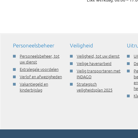
Elke werkdag: 08.00 – 17.
Personeelsbeheer
Veiligheid
Uitr
Personeelsbeheer, tot
Veiligheid, tot uw dienst
Ui
uw dienst
Veilige havenarbeid
De
Extralegale voordelen
Veilig transporteren met
Pe
Verlof en afwezigheden
INDAGO
be
e
Vakantiegeld en
Strategisch
he
kinderbijslag
veiligheidsplan 2025
Kl