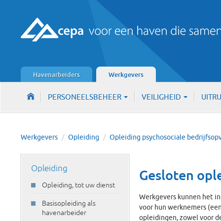
Havenarbeiders
Werkgevers
PERSONEELSBEHEER
VEILIGHEID
UITR
Werkgevers
/
Opleiding
/
Opleiding psychosociale bedrijfsop
Opleiding
Gesloten opl
Opleiding, tot uw dienst
Werkgevers kunnen het ini
Basisopleiding als
voor hun werknemers (ee
havenarbeider
opleidingen, zowel voor de