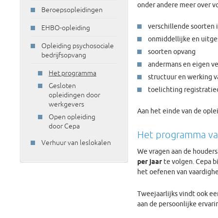
onder andere meer over 
Beroepsopleidingen
verschillende soorten
EHBO-opleiding
onmiddellijke en uitge
Opleiding psychosociale
soorten opvang
bedrijfsopvang
andermans en eigen ve
Het programma
structuur en werking 
Gesloten
toelichting registrat
opleidingen door
werkgevers
Aan het einde van de oplei
Open opleiding
door Cepa
Het programma van
Verhuur van leslokalen
We vragen aan de houders
per jaar
te volgen. Cepa b
het oefenen van vaardighe
Tweejaarlijks vindt ook e
aan de persoonlijke ervar