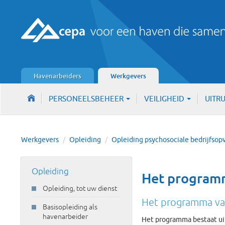
Havenarbeiders
Werkgevers
PERSONEELSBEHEER
VEILIGHEID
UITR
Werkgevers
/
Opleiding
/
Opleiding psychosociale bedrijfsop
Opleiding
Het program
Opleiding, tot uw dienst
Het programma van
Basisopleiding als
havenarbeider
Het programma bestaat uit