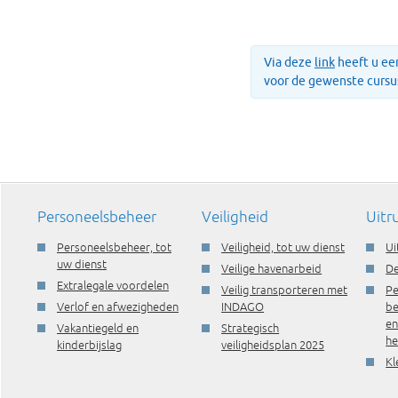
Via deze
link
heeft u een
voor de gewenste cursu
Personeelsbeheer
Veiligheid
Uitr
Personeelsbeheer, tot
Veiligheid, tot uw dienst
Ui
uw dienst
Veilige havenarbeid
De
Extralegale voordelen
Veilig transporteren met
Pe
Verlof en afwezigheden
INDAGO
be
e
Vakantiegeld en
Strategisch
he
kinderbijslag
veiligheidsplan 2025
Kl