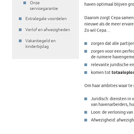
Onze
haven optimaal blijven gro
servicegarantie
Daarom zorgt Cepa samen 
Extralegale voordelen
nieuwe als de meer ervare
Verlof en afwezigheden
Zo wil Cepa…
Vakantiegeld en
zorgen dat alle partije
kinderbijslag
zorgen voor een perfe
de ruimere havengeme
relevante juridische e
komen tot
totaaloplo
Om haar ambities waar te 
Juridisch: diensten in
van havenarbeiders, hu
Loon: de verloning van 
Afwezigheid: afwezighe