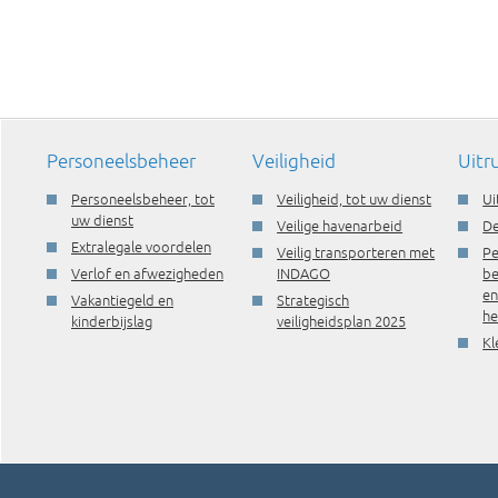
Personeelsbeheer
Veiligheid
Uitr
Personeelsbeheer, tot
Veiligheid, tot uw dienst
Ui
uw dienst
Veilige havenarbeid
De
Extralegale voordelen
Veilig transporteren met
Pe
Verlof en afwezigheden
INDAGO
be
e
Vakantiegeld en
Strategisch
he
kinderbijslag
veiligheidsplan 2025
Kl