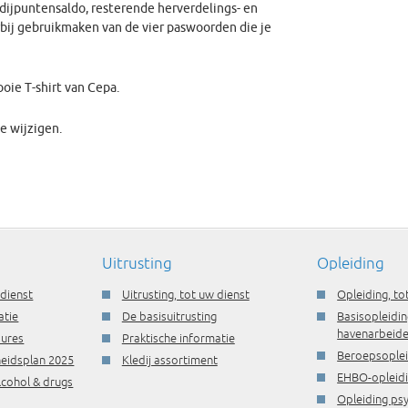
edijpuntensaldo, resterende herverdelings- en
rbij gebruikmaken van de vier paswoorden die je
ooie T-shirt van Cepa.
e wijzigen.
Uitrusting
Opleiding
 dienst
Uitrusting, tot uw dienst
Opleiding, to
atie
De basisuitrusting
Basisopleidin
havenarbeide
dures
Praktische informatie
Beroepsople
gheidsplan 2025
Kledij assortiment
EHBO-opleid
lcohol & drugs
Opleiding ps