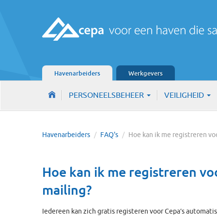
Havenarbeiders
Werkgevers
PERSONEELSBEHEER
VEILIGHEID
Havenarbeiders
/
FAQ's
/
Hoe kan ik me registreren v
Hoe kan ik me registreren vo
mailing?
Iedereen kan zich gratis registeren voor Cepa’s automati