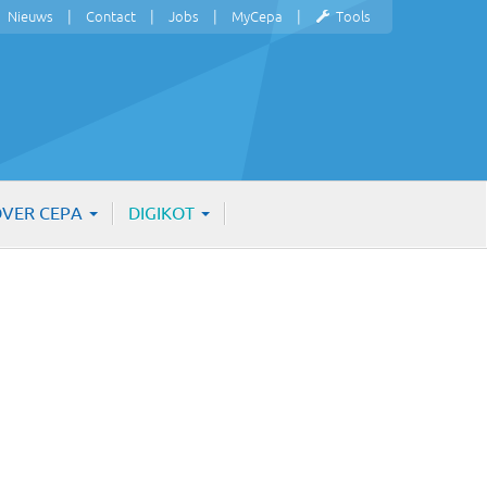
Nieuws
Contact
Jobs
MyCepa
Tools
VER CEPA
DIGIKOT