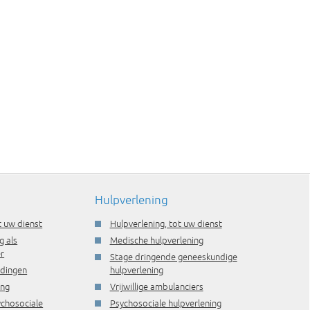
Hulpverlening
t uw dienst
Hulpverlening, tot uw dienst
g als
Medische hulpverlening
r
Stage dringende geneeskundige
idingen
hulpverlening
ing
Vrijwillige ambulanciers
ychosociale
Psychosociale hulpverlening