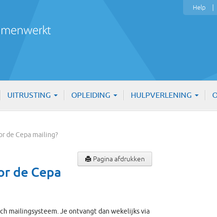
Help
UITRUSTING
OPLEIDING
HULPVERLENING
O
oor de Cepa mailing?
Pagina afdrukken
or de Cepa
sch mailingsysteem. Je ontvangt dan wekelijks via