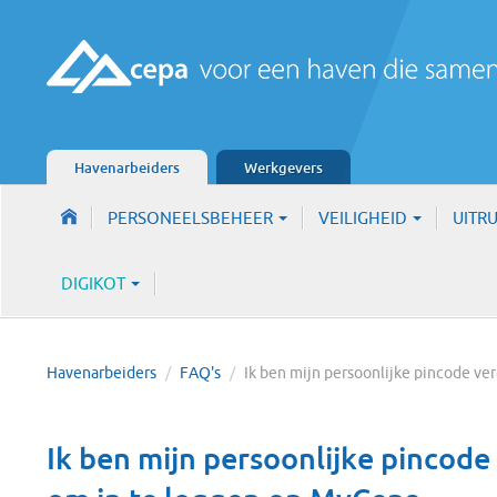
Havenarbeiders
Werkgevers
PERSONEELSBEHEER
VEILIGHEID
UITR
DIGIKOT
Havenarbeiders
/
FAQ's
/
Ik ben mijn persoonlijke pincode v
Ik ben mijn persoonlijke pincode