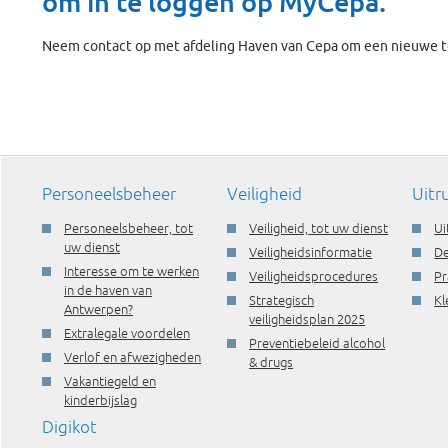
om in te loggen op MyCepa.
Neem contact op met afdeling Haven van Cepa om een nieuwe t
Personeelsbeheer
Veiligheid
Uitr
Personeelsbeheer, tot
Veiligheid, tot uw dienst
Ui
uw dienst
Veiligheidsinformatie
De
Interesse om te werken
Veiligheidsprocedures
Pr
in de haven van
Strategisch
Kl
Antwerpen?
veiligheidsplan 2025
Extralegale voordelen
Preventiebeleid alcohol
Verlof en afwezigheden
& drugs
Vakantiegeld en
kinderbijslag
Digikot