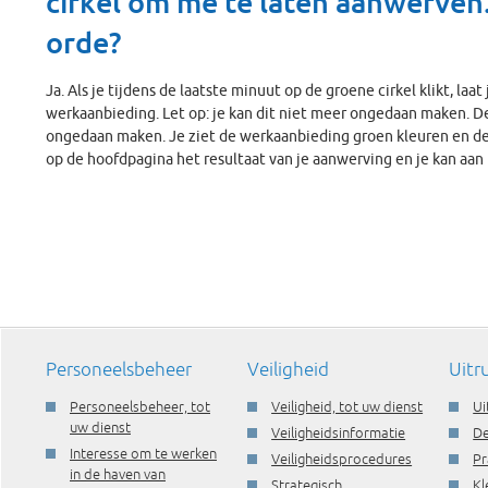
cirkel om me te laten aanwerven.
orde?
Ja. Als je tijdens de laatste minuut op de groene cirkel klikt, laa
werkaanbieding. Let op: je kan dit niet meer ongedaan maken. D
ongedaan maken. Je ziet de werkaanbieding groen kleuren en de 
op de hoofdpagina het resultaat van je aanwerving en je kan aan
Personeelsbeheer
Veiligheid
Uitr
Personeelsbeheer, tot
Veiligheid, tot uw dienst
Ui
uw dienst
Veiligheidsinformatie
De
Interesse om te werken
Veiligheidsprocedures
Pr
in de haven van
Strategisch
Kl