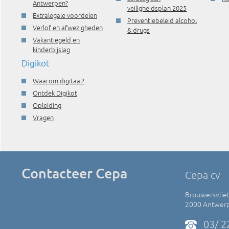
Antwerpen?
veiligheidsplan 2025
Extralegale voordelen
Preventiebeleid alcohol
Verlof en afwezigheden
& drugs
Vakantiegeld en
kinderbijslag
Digikot
Waarom digitaal?
Ontdek Digikot
Opleiding
Vragen
Contacteer Cepa
Cepa cv
Brouwersvliet
2000 Antwer
03/ 2