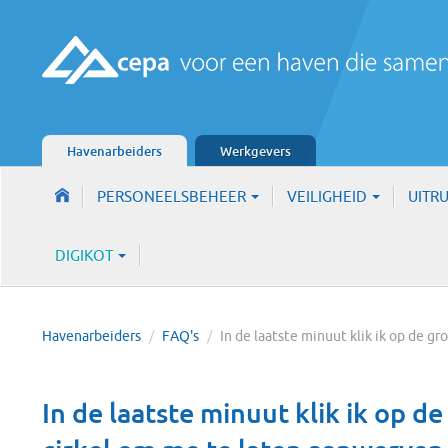
Havenarbeiders
Werkgevers
PERSONEELSBEHEER
VEILIGHEID
UITR
DIGIKOT
Havenarbeiders
/
FAQ's
/
In de laatste minuut klik ik op de g
In de laatste minuut klik ik op d