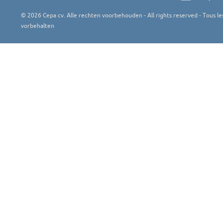
©
2026
Cepa cv. Alle rechten voorbehouden - All rights reserved - Tous les
vorbehalten