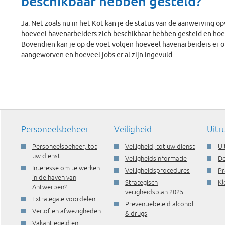
beschikbaar hebben gesteld?
Ja. Net zoals nu in het Kot kan je de status van de aanwerving opv
hoeveel havenarbeiders zich beschikbaar hebben gesteld en ho
Bovendien kan je op de voet volgen hoeveel havenarbeiders er 
aangeworven en hoeveel jobs er al zijn ingevuld.
Personeelsbeheer
Veiligheid
Uitr
Personeelsbeheer, tot
Veiligheid, tot uw dienst
Ui
uw dienst
Veiligheidsinformatie
De
Interesse om te werken
Veiligheidsprocedures
Pr
in de haven van
Strategisch
Kl
Antwerpen?
veiligheidsplan 2025
Extralegale voordelen
Preventiebeleid alcohol
Verlof en afwezigheden
& drugs
Vakantiegeld en