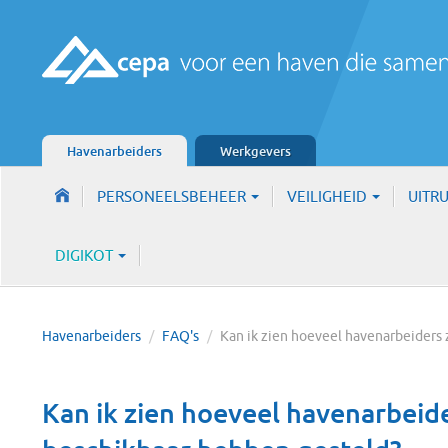
Havenarbeiders
Werkgevers
PERSONEELSBEHEER
VEILIGHEID
UITR
DIGIKOT
Havenarbeiders
/
FAQ's
/
Kan ik zien hoeveel havenarbeiders
Kan ik zien hoeveel havenarbeide