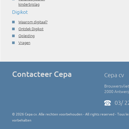
kinderbijslag
Digikot
Waarom digitaal?
Ontdek Digikot
Opleiding
Vragen
Contacteer Cepa
Cepa cv
Brouwersvliet
2000 Antwer
03/ 2
©
2026
Cepa cv. Alle rechten voorbehouden - All rights reserved - Tous les
vorbehalten