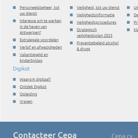
Personeelsbeheer, tot
Veiligheid, tot uw dienst
Ui
uw dienst
Veiligheidsinformatie
De
Interesse om te werken
Veiligheidsprocedures
Pr
in de haven van
Strategisch
Kl
Antwerpen?
veiligheidsplan 2025
Extralegale voordelen
Preventiebeleid alcohol
Verlof en afwezigheden
& drugs
Vakantiegeld en
kinderbijslag
Digikot
Waarom digitaal?
Ontdek Digikot
Opleiding
Vragen
Contacteer Cepa
Cepa cv