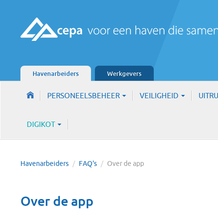
Havenarbeiders
Werkgevers
PERSONEELSBEHEER
VEILIGHEID
UITR
DIGIKOT
Havenarbeiders
/
FAQ's
/
Over de app
Over de app