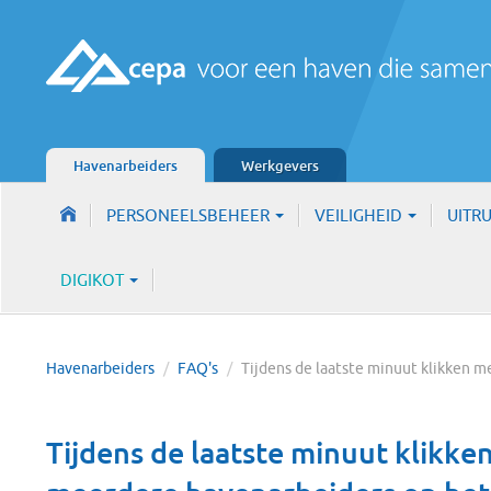
Havenarbeiders
Werkgevers
PERSONEELSBEHEER
VEILIGHEID
UITR
DIGIKOT
Havenarbeiders
/
FAQ's
/
Tijdens de laatste minuut klikken
Tijdens de laatste minuut klikke