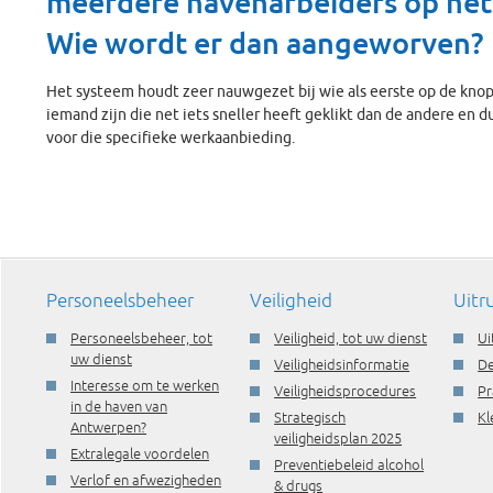
meerdere havenarbeiders op he
Wie wordt er dan aangeworven?
Het systeem houdt zeer nauwgezet bij wie als eerste op de knop k
iemand zijn die net iets sneller heeft geklikt dan de andere en 
voor die specifieke werkaanbieding.
Personeelsbeheer
Veiligheid
Uitr
Personeelsbeheer, tot
Veiligheid, tot uw dienst
Ui
uw dienst
Veiligheidsinformatie
De
Interesse om te werken
Veiligheidsprocedures
Pr
in de haven van
Strategisch
Kl
Antwerpen?
veiligheidsplan 2025
Extralegale voordelen
Preventiebeleid alcohol
Verlof en afwezigheden
& drugs