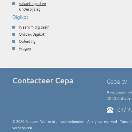
Vakantiegeld en
kinderbijslag
Digikot
Waarom digitaal?
Ontdek Digikot
Opleiding
Vragen
Contacteer Cepa
Cepa cv
Brouwersvliet
2000 Antwer
03/ 2
©
2026
Cepa cv. Alle rechten voorbehouden - All rights reserved - Tous les
vorbehalten