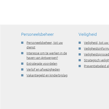
Personeelsbeheer
Veiligheid
Personeelsbeheer, tot uw
Veiligheid, tot uw
dienst
Veiligheidsinform
Interesse om te werken in de
Veiligheidsproce
haven van Antwerpen?
Strategisch veili
Extralegale voordelen
Preventiebeleid a
Verlof en afwezigheden
Vakantiegeld en kinderbijslag