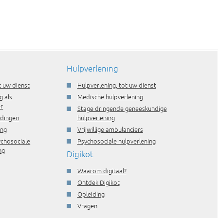
Hulpverlening
t uw dienst
Hulpverlening, tot uw dienst
g als
Medische hulpverlening
r
Stage dringende geneeskundige
idingen
hulpverlening
ing
Vrijwillige ambulanciers
ychosociale
Psychosociale hulpverlening
ng
Digikot
Waarom digitaal?
Ontdek Digikot
Opleiding
Vragen