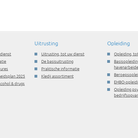
Uitrusting
Opleiding
 dienst
Uitrusting, tot uw dienst
Opleiding, to
atie
De basisuitrusting
Basisopleidin
havenarbeide
dures
Praktische informatie
Beroepsople
gheidsplan 2025
Kledij assortiment
EHBO-opleid
lcohol & drugs
Opleiding ps
bedrijfsopva