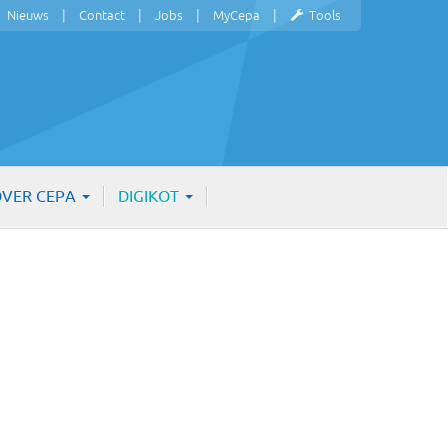
Nieuws
Contact
Jobs
MyCepa
Tools
VER CEPA
DIGIKOT