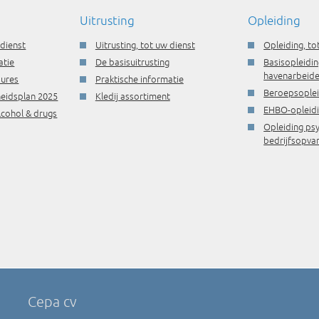
Uitrusting
Opleiding
 dienst
Uitrusting, tot uw dienst
Opleiding, to
atie
De basisuitrusting
Basisopleidin
havenarbeide
dures
Praktische informatie
Beroepsople
gheidsplan 2025
Kledij assortiment
EHBO-opleid
lcohol & drugs
Opleiding ps
bedrijfsopva
Cepa cv