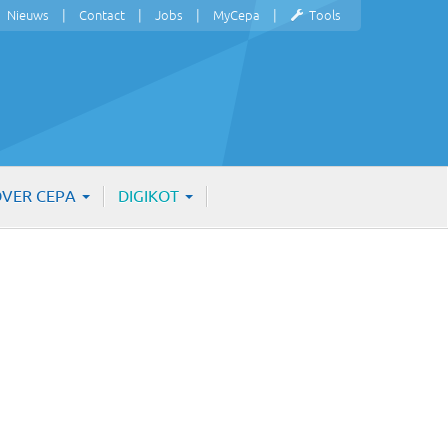
Nieuws
Contact
Jobs
MyCepa
Tools
VER CEPA
DIGIKOT