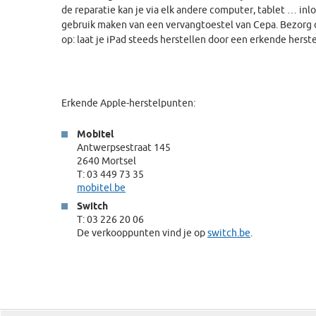
de reparatie kan je via elk andere computer, tablet … i
gebruik maken van een vervangtoestel van Cepa. Bezorg d
op: laat je iPad steeds herstellen door een erkende herste
Erkende Apple-herstelpunten:
Mobitel
Antwerpsestraat 145
2640 Mortsel
T: 03 449 73 35
mobitel.be
Switch
T: 03 226 20 06
De verkooppunten vind je op
switch.be
.