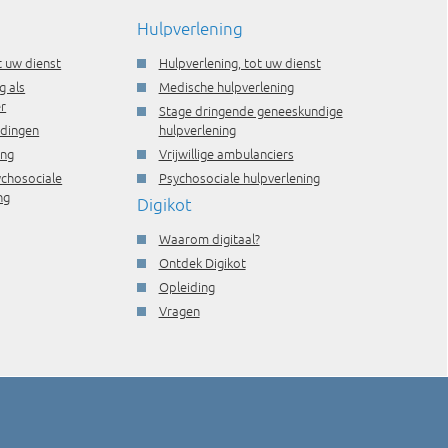
Hulpverlening
t uw dienst
Hulpverlening, tot uw dienst
g als
Medische hulpverlening
r
Stage dringende geneeskundige
idingen
hulpverlening
ing
Vrijwillige ambulanciers
ychosociale
Psychosociale hulpverlening
ng
Digikot
Waarom digitaal?
Ontdek Digikot
Opleiding
Vragen