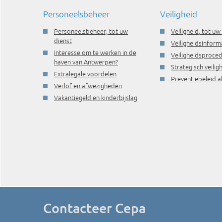
Personeelsbeheer
Veiligheid
Personeelsbeheer, tot uw
Veiligheid, tot uw
dienst
Veiligheidsinform
Interesse om te werken in de
Veiligheidsproce
haven van Antwerpen?
Strategisch veili
Extralegale voordelen
Preventiebeleid a
Verlof en afwezigheden
Vakantiegeld en kinderbijslag
Contacteer Cepa