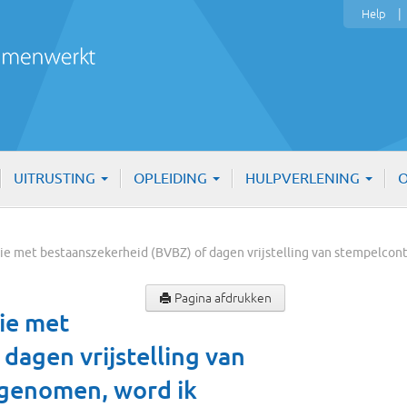
Help
UITRUSTING
OPLEIDING
HULPVERLENING
O
ntie met bestaanszekerheid (BVBZ) of dagen vrijstelling van stempelco
Pagina afdrukken
ie met
dagen vrijstelling van
pgenomen, word ik