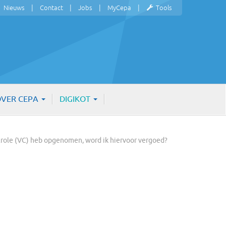
Nieuws
Contact
Jobs
MyCepa
Tools
VER CEPA
DIGIKOT
ntrole (VC) heb opgenomen, word ik hiervoor vergoed?