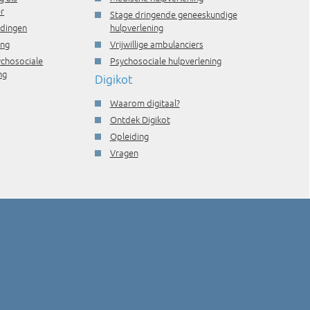
r
Stage dringende geneeskundige
idingen
hulpverlening
ing
Vrijwillige ambulanciers
ychosociale
Psychosociale hulpverlening
ng
Digikot
Waarom digitaal?
Ontdek Digikot
Opleiding
Vragen