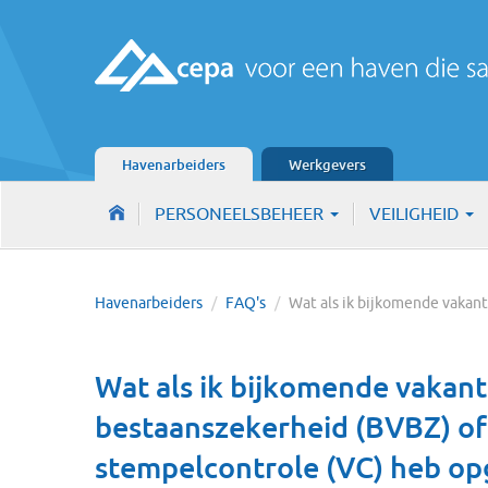
Havenarbeiders
Werkgevers
PERSONEELSBEHEER
VEILIGHEID
Havenarbeiders
/
FAQ's
/
Wat als ik bijkomende vaka
Wat als ik bijkomende vakant
bestaanszekerheid (BVBZ) of 
stempelcontrole (VC) heb o