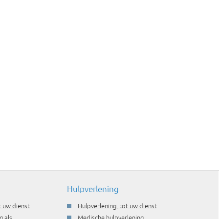
Hulpverlening
t uw dienst
Hulpverlening, tot uw dienst
g als
Medische hulpverlening