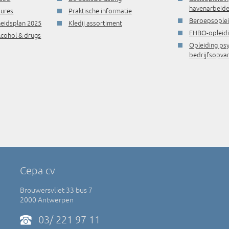
havenarbeide
dures
Praktische informatie
Beroepsople
gheidsplan 2025
Kledij assortiment
EHBO-opleid
lcohol & drugs
Opleiding ps
bedrijfsopva
Cepa cv
Brouwersvliet 33 bus 7
2000 Antwerpen
03/ 221 97 11