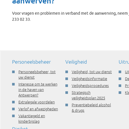
aanwerven?
Voor vragen en problemen in verband met de aanwerving, neem 
233 02 33.
Personeelsbeheer
Veiligheid
Uitr
Personeelsbeheer, tot
Veiligheid, tot uw dienst
Ui
uw dienst
Veiligheidsinformatie
De
Interesse om te werken
Veiligheidsprocedures
Pr
in de haven van
Strategisch
Kl
Antwerpen?
veiligheidsplan 2025
Extralegale voordelen
Preventiebeleid alcohol
Verlof en afwezigheden
& drugs
Vakantiegeld en
kinderbijslag
Digikot