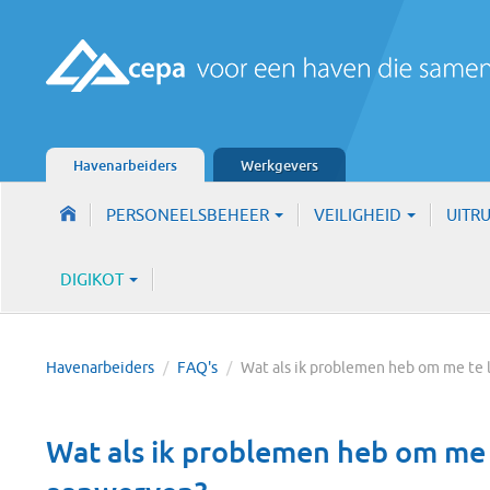
Havenarbeiders
Werkgevers
PERSONEELSBEHEER
VEILIGHEID
UITR
DIGIKOT
Havenarbeiders
/
FAQ's
/
Wat als ik problemen heb om me te
Wat als ik problemen heb om me 