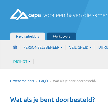
Havenarbeiders
Werkgevers
PERSONEELSBEHEER
VEILIGHEID
UITR
DIGIKOT
Havenarbeiders
/
FAQ's
/
Wat als je bent doorbesteld?
Wat als je bent doorbesteld?