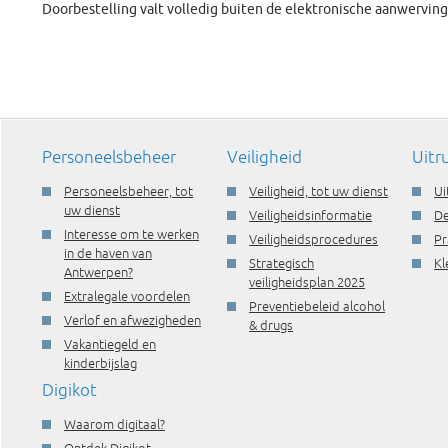
Doorbestelling valt volledig buiten de elektronische aanwerving
Personeelsbeheer
Veiligheid
Uitr
Personeelsbeheer, tot
Veiligheid, tot uw dienst
Ui
uw dienst
Veiligheidsinformatie
De
Interesse om te werken
Veiligheidsprocedures
Pr
in de haven van
Strategisch
Kl
Antwerpen?
veiligheidsplan 2025
Extralegale voordelen
Preventiebeleid alcohol
Verlof en afwezigheden
& drugs
Vakantiegeld en
kinderbijslag
Digikot
Waarom digitaal?