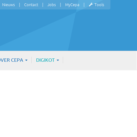
Nieuws
Contact
Jobs
MyCepa
Tools
VER CEPA
DIGIKOT