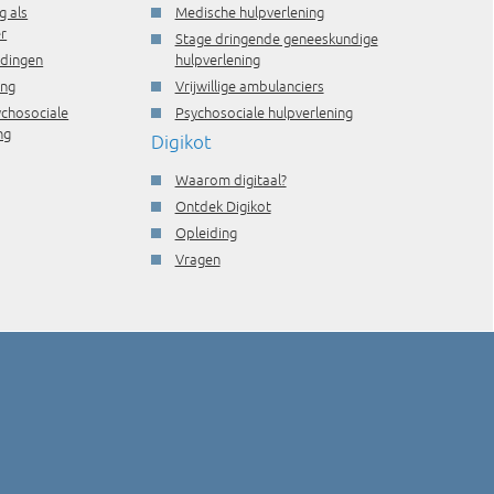
g als
Medische hulpverlening
r
Stage dringende geneeskundige
idingen
hulpverlening
ing
Vrijwillige ambulanciers
ychosociale
Psychosociale hulpverlening
ng
Digikot
Waarom digitaal?
Ontdek Digikot
Opleiding
Vragen