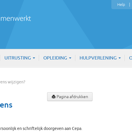
Help
UITRUSTING
OPLEIDING
HULPVERLENING
O
evens wijzigen?
Pagina afdrukken
vens
rsoonlijk en schriftelijk doorgeven aan Cepa.