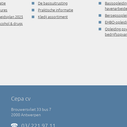
atie
De basisuitrusting
Basisopleidin
havenarbeide
dures
Praktische informatie
Beroepsople
gheidsplan 2025
Kledij assortiment
EHBO-opleid
lcohol & drugs
Opleiding ps
bedrijfsopva
Cepa cv
Brouwersvliet 33 bus 7
2000 Antwerpen
03/ 221 97 11