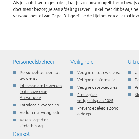
Als je tablet werd gestolen, laat je zo gauw mogelijk een bewijs 
document bezorg je aan afdeling Haven. Enkel met dit bewijs h
vervangtoestel van Cepa. Dit geeft je de tijd om een alternatiev
Personeelsbeheer
Veiligheid
Uitr
Personeelsbeheer, tot
Veiligheid, tot uw dienst
Ui
uw dienst
Veiligheidsinformatie
De
Interesse om te werken
Veiligheidsprocedures
Pr
in de haven van
Strategisch
Kl
Antwerpen?
veiligheidsplan 2025
Extralegale voordelen
Preventiebeleid alcohol
Verlof en afwezigheden
& drugs
Vakantiegeld en
kinderbijslag
Digikot