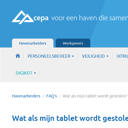
Havenarbeiders
Werkgevers
PERSONEELSBEHEER
VEILIGHEID
UITR
DIGIKOT
Havenarbeiders
/
FAQ's
/
Wat als mijn tablet wordt gestolen?
Wat als mijn tablet wordt gestol