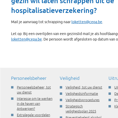
gezin wil laten schrappen uit de
hospitalisatieverzekering?
Mail je aanvraag tot schrapping naar
loketten@cepa.be
.
Let op: Bij een overlijden van een gezinslid mail je als hoofdaa
loketten@cepa.be
. De persoon wordt afgesloten op datum van o
Personeelsbeheer
Veiligheid
Uitr
Personeelsbeheer, tot
Veiligheid, tot uw dienst
Ui
uw dienst
Veiligheidsinformatie
De
Interesse om te werken
Veiligheidsprocedures
Pr
in de haven van
Strategisch
Kl
Antwerpen?
veiligheidsplan 2025
Extralegale voordelen
Preventiebeleid alcohol