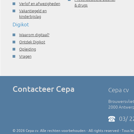
Verlof en afwezigheden
& drugs
Vakantiegeld en
kinderbijslag
Digikot
Waarom digitaal?
Ontdek Digikot
Opleiding
Vragen
Contacteer Cepa
Cepa cv
Brouwersvliet
2000 Antwer
03/ 2
©
2026
Cepa cv. Alle rechten voorbehouden - All rights reserved - Tous les