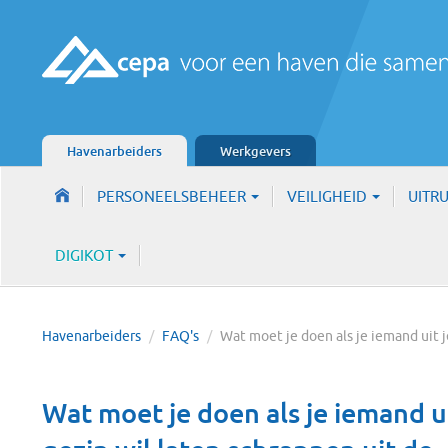
Havenarbeiders
Werkgevers
PERSONEELSBEHEER
VEILIGHEID
UITR
DIGIKOT
Havenarbeiders
/
FAQ's
/
Wat moet je doen als je iemand uit 
Wat moet je doen als je iemand ui