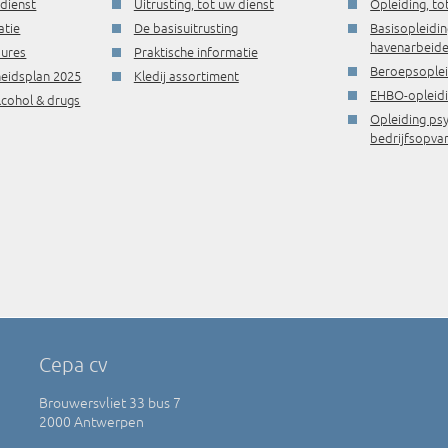
 dienst
Uitrusting, tot uw dienst
Opleiding, to
atie
De basisuitrusting
Basisopleidin
havenarbeide
dures
Praktische informatie
Beroepsople
gheidsplan 2025
Kledij assortiment
EHBO-opleid
lcohol & drugs
Opleiding ps
bedrijfsopva
Cepa cv
Brouwersvliet 33 bus 7
2000 Antwerpen