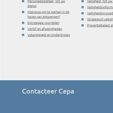
Personeelsbeheer, tot uw
Veiligheid, tot uw
dienst
Veiligheidsinform
Interesse om te werken in de
Veiligheidsproce
haven van Antwerpen?
Strategisch veili
Extralegale voordelen
Preventiebeleid a
Verlof en afwezigheden
Vakantiegeld en kinderbijslag
Contacteer Cepa