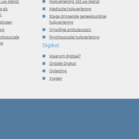
t uw dienst
Hulpverlening, tot uw dienst
g als
Medische hulpverlening
r
Stage dringende geneeskundige
idingen
hulpverlening
ing
Vrijwillige ambulanciers
ychosociale
Psychosociale hulpverlening
ng
Digikot
Waarom digitaal?
Ontdek Digikot
Opleiding
Vragen