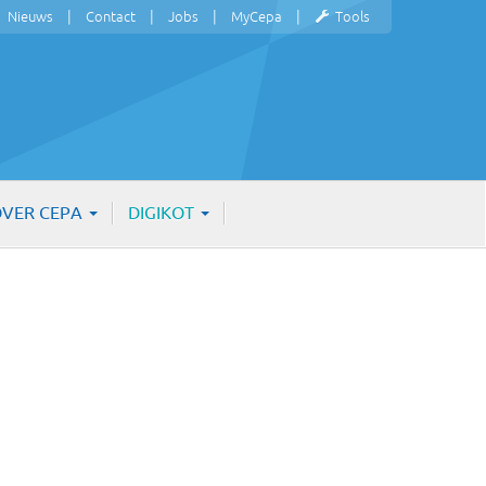
Nieuws
Contact
Jobs
MyCepa
Tools
VER CEPA
DIGIKOT