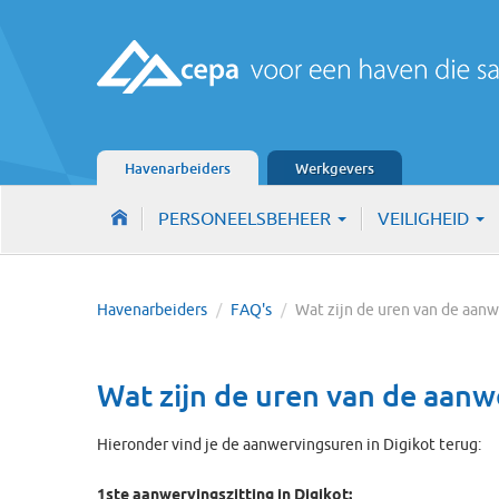
Havenarbeiders
Werkgevers
PERSONEELSBEHEER
VEILIGHEID
Havenarbeiders
/
FAQ's
/
Wat zijn de uren van de aan
Wat zijn de uren van de aanw
Hieronder vind je de aanwervingsuren in Digikot terug:
1ste aanwervingszitting in Digikot: