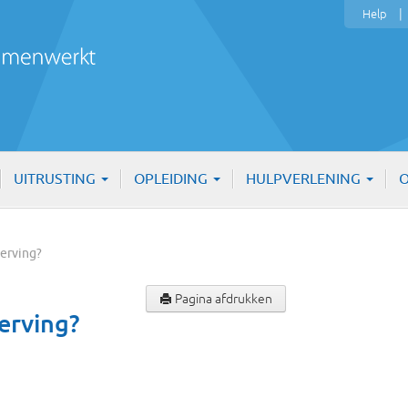
Help
UITRUSTING
OPLEIDING
HULPVERLENING
O
werving?
Pagina afdrukken
erving?