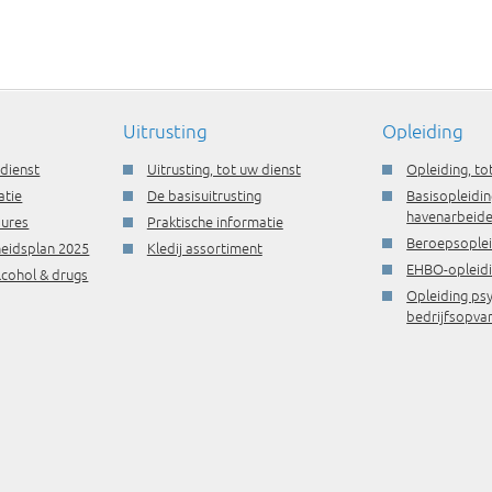
Uitrusting
Opleiding
 dienst
Uitrusting, tot uw dienst
Opleiding, to
atie
De basisuitrusting
Basisopleidin
havenarbeide
dures
Praktische informatie
Beroepsople
gheidsplan 2025
Kledij assortiment
EHBO-opleid
lcohol & drugs
Opleiding ps
bedrijfsopva