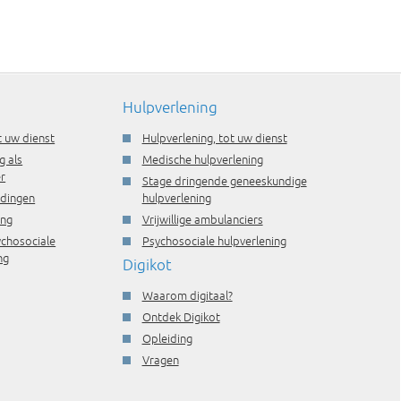
Hulpverlening
t uw dienst
Hulpverlening, tot uw dienst
g als
Medische hulpverlening
r
Stage dringende geneeskundige
idingen
hulpverlening
ing
Vrijwillige ambulanciers
ychosociale
Psychosociale hulpverlening
ng
Digikot
Waarom digitaal?
Ontdek Digikot
Opleiding
Vragen