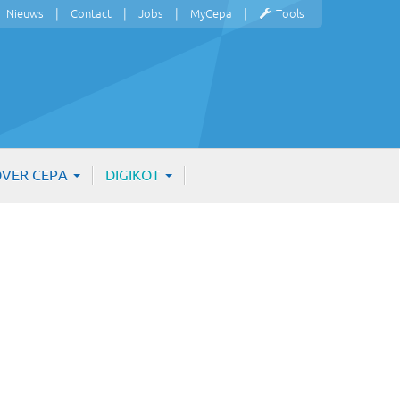
Nieuws
Contact
Jobs
MyCepa
Tools
VER CEPA
DIGIKOT