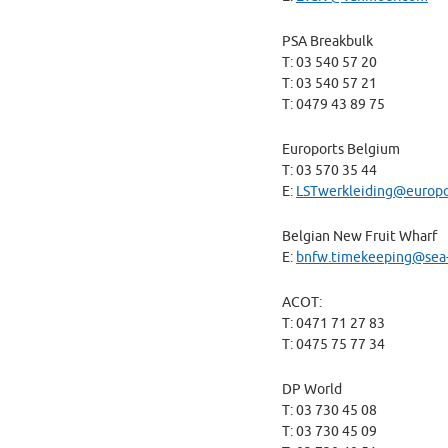
PSA Breakbulk
T: 03 540 57 20
T: 03 540 57 21
T: 0479 43 89 75
Euroports Belgium
T: 03 570 35 44
E:
LSTwerkleiding@europo
Belgian New Fruit Wharf
E:
bnfw.timekeeping@sea-
ACOT:
T: 0471 71 27 83
T: 0475 75 77 34
DP World
T: 03 730 45 08
T: 03 730 45 09