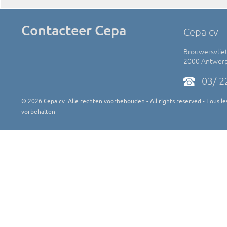
Contacteer Cepa
Cepa cv
Brouwersvliet
2000 Antwer
03/ 2
©
2026
Cepa cv. Alle rechten voorbehouden - All rights reserved - Tous les
vorbehalten