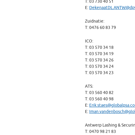
T: 03 730 40 51
E:
DekenaatDL.ANTW@dpw
Zuidnatie:
T: 0476 60 83 79
ICO:
T: 03 570 34 18
T: 03 570 34 19
T: 03 570 34 26
T: 03 570 34 24
T: 03 570 34 23
ATS:
T: 03 560 40 82
T: 03 560 40 98
E:
Erik.staes@globalpsa.c
E:
Iman.vandenbosch@glo
Antwerp Lashing & Securi
T: 0470 98 21 83