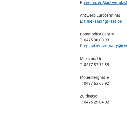
E:
ceelbazen@antwerplash
Antwerp Euroterminal
E:
timekeeping@aet.be
Commodity Centre
T: 0475 98 00 93
E:
operationsantwerp@co
Mexiconatie
T: 0477 57 31 59
Molenbergnatie
T: 0477 65 65 92
Zuidnatie
T: 0475 29 04 82