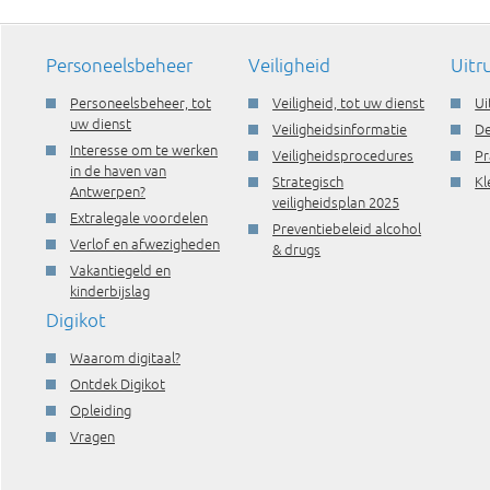
Personeelsbeheer
Veiligheid
Uitr
Personeelsbeheer, tot
Veiligheid, tot uw dienst
Ui
uw dienst
Veiligheidsinformatie
De
Interesse om te werken
Veiligheidsprocedures
Pr
in de haven van
Strategisch
Kl
Antwerpen?
veiligheidsplan 2025
Extralegale voordelen
Preventiebeleid alcohol
Verlof en afwezigheden
& drugs
Vakantiegeld en
kinderbijslag
Digikot
Waarom digitaal?
Ontdek Digikot
Opleiding
Vragen