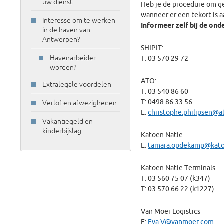
uw dienst
Heb je de procedure om ge
wanneer er een tekort is 
Interesse om te werken
Informeer zelf bij de ond
in de haven van
Antwerpen?
SHIPIT:
Havenarbeider
T: 03 570 29 72
worden?
ATO:
Extralegale voordelen
T: 03 540 86 60
T: 0498 86 33 56
Verlof en afwezigheden
E:
christophe.philipsen@
Vakantiegeld en
kinderbijslag
Katoen Natie
E:
tamara.opdekamp@kato
Katoen Natie Terminals
T: 03 560 75 07 (k347)
T: 03 570 66 22 (k1227)
Van Moer Logistics
E:
Eva.V@vanmoer.com