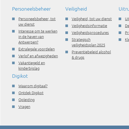
Personeelsbeheer
Veiligheid
Uitr
Personeelsbeheer, tot
Veiligheid, tot uw dienst
Ui
uw dienst
Veiligheidsinformatie
De
Interesse om te werken
Veiligheidsprocedures
Pr
in de haven van
Strategisch
Kl
Antwerpen?
veiligheidsplan 2025
Extralegale voordelen
Preventiebeleid alcohol
Verlof en afwezigheden
& drugs
Vakantiegeld en
kinderbijslag
Digikot
Waarom digitaal?
Ontdek Digikot
Opleiding
Vragen