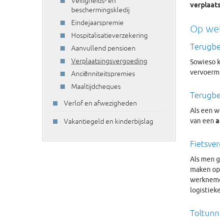
Veiligheids- en
verplaat
beschermingskledij
Eindejaarspremie
Op wel
Hospitalisatieverzekering
Terugbe
Aanvullend pensioen
Verplaatsingsvergoeding
Sowieso k
vervoerm
Anciënniteitspremies
Maaltijdcheques
Terugbe
Verlof en afwezigheden
Als een w
van een
a
Vakantiegeld en kinderbijslag
Fietsve
Als men g
maken op
werknemer
logistiek
Toltunn