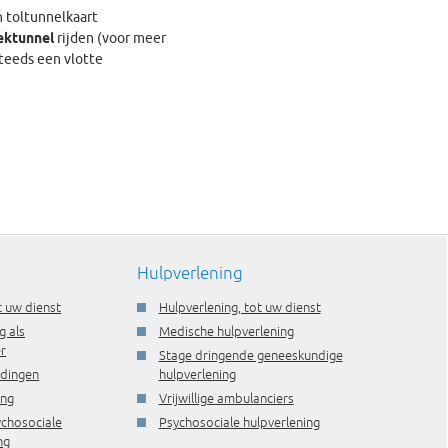
n toltunnelkaart
ektunnel
rijden (voor meer
steeds een vlotte
Hulpverlening
t uw dienst
Hulpverlening, tot uw dienst
g als
Medische hulpverlening
r
Stage dringende geneeskundige
idingen
hulpverlening
ing
Vrijwillige ambulanciers
ychosociale
Psychosociale hulpverlening
ng