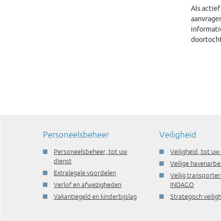
Als actie
aanvragen
informati
doortocht
Personeelsbeheer
Veiligheid
Personeelsbeheer, tot uw
Veiligheid, tot uw
dienst
Veilige havenarbe
Extralegale voordelen
Veilig transporte
Verlof en afwezigheden
INDAGO
Vakantiegeld en kinderbijslag
Strategisch veili