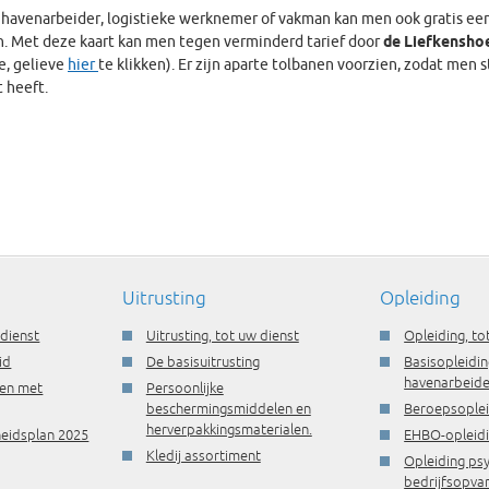
f havenarbeider, logistieke werknemer of vakman kan men ook gratis ee
. Met deze kaart kan men tegen verminderd tarief door
de Liefkensho
e, gelieve
hier
te klikken). Er zijn aparte tolbanen voorzien, zodat men 
 heeft.
Uitrusting
Opleiding
 dienst
Uitrusting, tot uw dienst
Opleiding, to
id
De basisuitrusting
Basisopleidin
havenarbeide
ren met
Persoonlijke
beschermingsmiddelen en
Beroepsople
herverpakkingsmaterialen.
gheidsplan 2025
EHBO-opleid
Kledij assortiment
Opleiding ps
bedrijfsopva