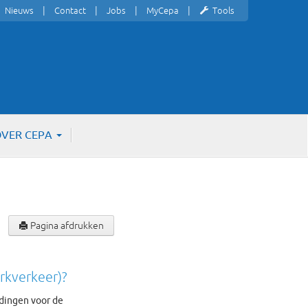
Nieuws
Contact
Jobs
MyCepa
Tools
VER CEPA
Pagina afdrukken
rkverkeer)?
edingen voor de