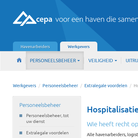
Havenarbeiders
Werkgevers
PERSONEELSBEHEER
VEILIGHEID
UITR
Werkgevers
/
Personeelsbeheer
/
Extralegale voordelen
/
Personeelsbeheer
Hospitalisati
Personeelsbeheer, tot
uw dienst
Wie heeft recht op
Extralegale voordelen
Alle havenarbeiders, logis