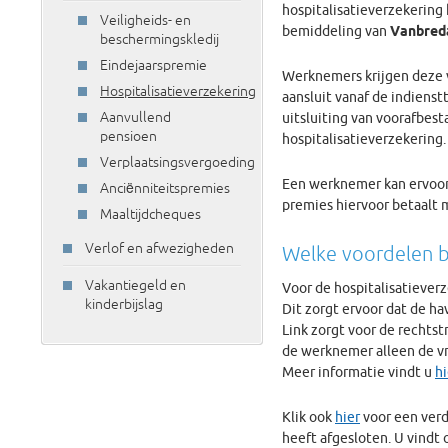
hospitalisatieverzekering
Veiligheids- en
bemiddeling van
Vanbreda
beschermingskledij
Eindejaarspremie
Werknemers krijgen deze 
Hospitalisatieverzekering
aansluit vanaf de indiens
Aanvullend
uitsluiting van voorafbes
pensioen
hospitalisatieverzekering.
Verplaatsingsvergoeding
Een werknemer kan ervoo
Anciënniteitspremies
premies hiervoor betaalt 
Maaltijdcheques
Verlof en afwezigheden
Welke voordelen bi
Vakantiegeld en
Voor de hospitalisatieve
kinderbijslag
Dit zorgt ervoor dat de h
Link zorgt voor de rechtst
de werknemer alleen de vri
Meer informatie vindt u
hi
Klik ook
hier
voor een verd
heeft afgesloten. U vindt