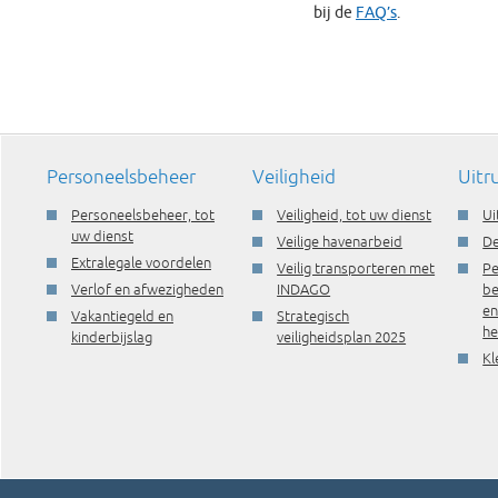
bij de
FAQ’s
.
Personeelsbeheer
Veiligheid
Uitr
Personeelsbeheer, tot
Veiligheid, tot uw dienst
Ui
uw dienst
Veilige havenarbeid
De
Extralegale voordelen
Veilig transporteren met
Pe
Verlof en afwezigheden
INDAGO
be
e
Vakantiegeld en
Strategisch
he
kinderbijslag
veiligheidsplan 2025
Kl