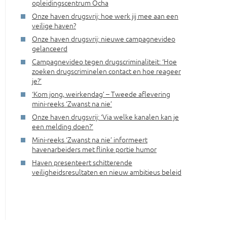
opleidingscentrum Ocha
Onze haven drugsvrij: hoe werk jij mee aan een
veilige haven?
Onze haven drugsvrij: nieuwe campagnevideo
gelanceerd
Campagnevideo tegen drugscriminaliteit: ‘Hoe
zoeken drugscriminelen contact en hoe reageer
je?’
‘Kom jong, weirkendag’ – Tweede aflevering
mini-reeks ‘Zwanst na nie’
Onze haven drugsvrij: ‘Via welke kanalen kan je
een melding doen?’
Mini-reeks ‘Zwanst na nie’ informeert
havenarbeiders met flinke portie humor
Haven presenteert schitterende
veiligheidsresultaten en nieuw ambitieus beleid