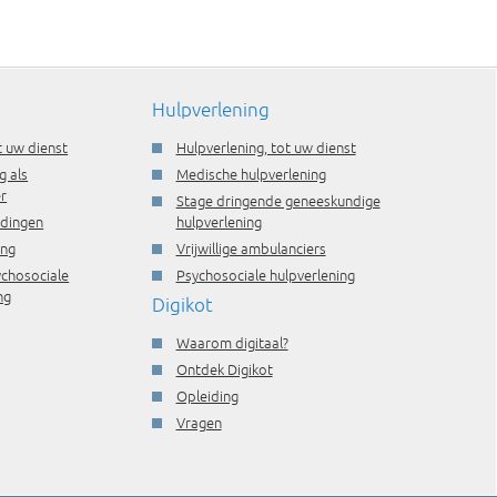
Hulpverlening
t uw dienst
Hulpverlening, tot uw dienst
g als
Medische hulpverlening
r
Stage dringende geneeskundige
idingen
hulpverlening
ing
Vrijwillige ambulanciers
ychosociale
Psychosociale hulpverlening
ng
Digikot
Waarom digitaal?
Ontdek Digikot
Opleiding
Vragen