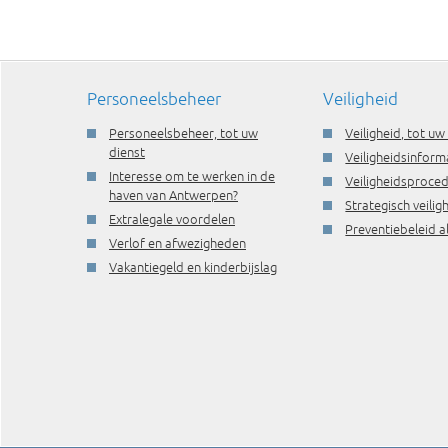
Personeelsbeheer
Veiligheid
Personeelsbeheer, tot uw
Veiligheid, tot uw
dienst
Veiligheidsinform
Interesse om te werken in de
Veiligheidsproce
haven van Antwerpen?
Strategisch veili
Extralegale voordelen
Preventiebeleid a
Verlof en afwezigheden
Vakantiegeld en kinderbijslag