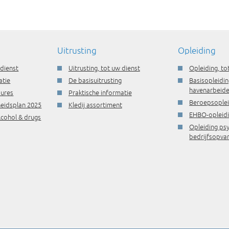
Uitrusting
Opleiding
 dienst
Uitrusting, tot uw dienst
Opleiding, to
atie
De basisuitrusting
Basisopleidin
havenarbeide
dures
Praktische informatie
Beroepsople
gheidsplan 2025
Kledij assortiment
EHBO-opleid
lcohol & drugs
Opleiding ps
bedrijfsopva