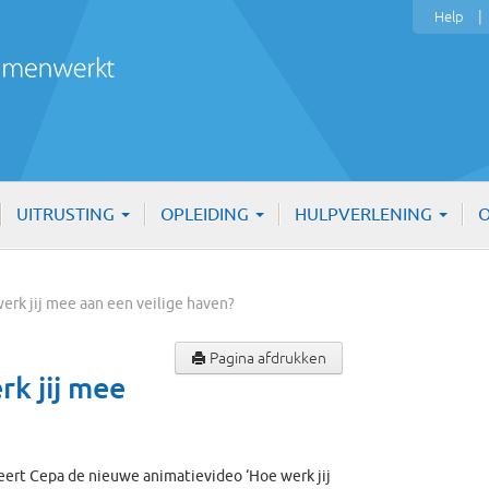
Help
UITRUSTING
OPLEIDING
HULPVERLENING
O
werk jij mee aan een veilige haven?
Pagina afdrukken
rk jij mee
ceert Cepa de nieuwe animatievideo ‘Hoe werk jij